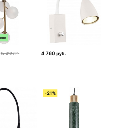
цене
4 760
руб.
12 210
руб.