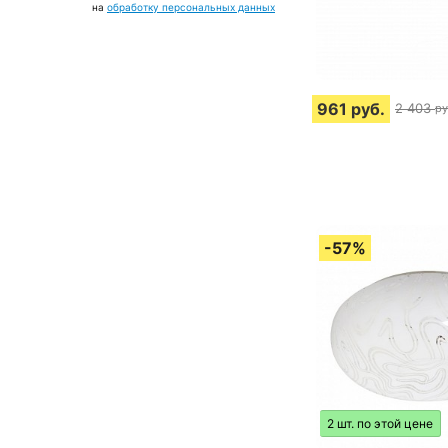
на
обработку персональных данных
961
руб.
2 403
ру
2 шт. по этой цене