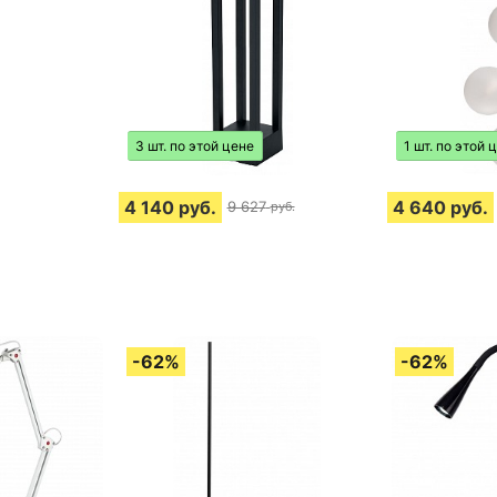
3 шт. по этой цене
1 шт. по этой 
4 140
руб.
4 640
руб.
9 627
руб.