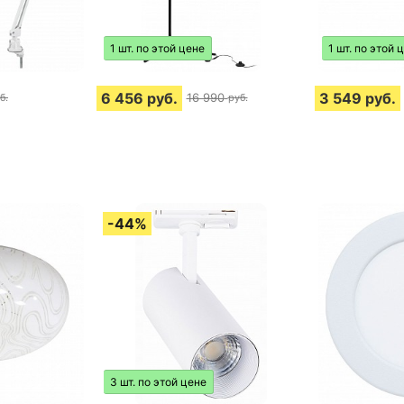
1 шт. по этой цене
1 шт. по этой 
6 456
руб.
3 549
руб.
16 990
б.
руб.
3 шт. по этой цене