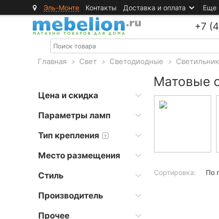
Эль-Монте
Контакты
Доставка и оплата
Еще
+7 (
Главная
>
Свет
>
Светодиодные
>
Светильни
Матовые 
Цена и скидка
Параметры ламп
Тип крепления
?
Место размещения
Сортировка:
По 
Стиль
Производитель
Прочее