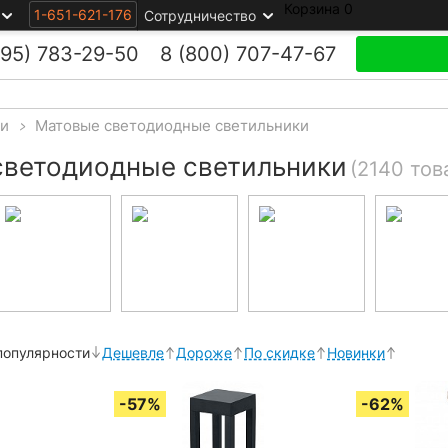
Корзина
0
1-651-621-176
Сотрудничество
495)
783-29-50
8 (800)
707-47-67
ки
>
Матовые cветодиодные светильники
cветодиодные светильники
(2140 тов
популярности
Дешевле
Дороже
По скидке
Новинки