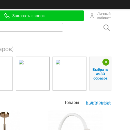
Личный
Заказать звонок
кабинет
аров)
0
Выбрать
из 33
образов
Товары
В интерьере