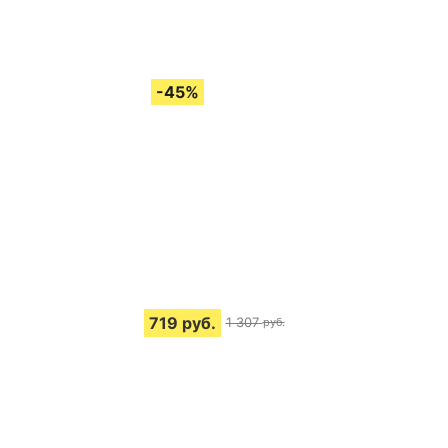
719
руб.
1 307
руб.