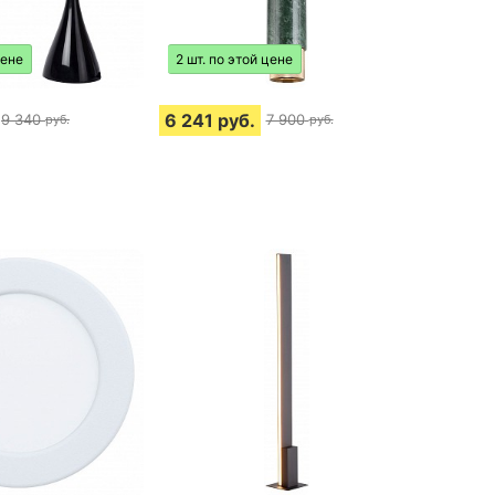
цене
2 шт. по этой цене
6 241
руб.
9 340
7 900
руб.
руб.