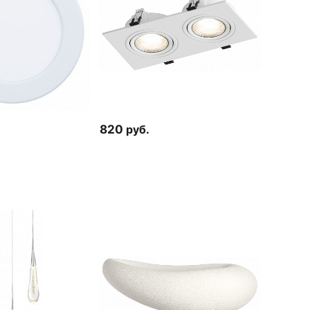
820
руб.