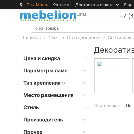
Эль-Монте
Контакты
Доставка и оплата
Еще
+7 (
Главная
>
Свет
>
Светодиодные
>
Светильни
Декорати
Цена и скидка
Параметры ламп
Тип крепления
?
Место размещения
Сортировка:
По 
Стиль
Производитель
Прочее