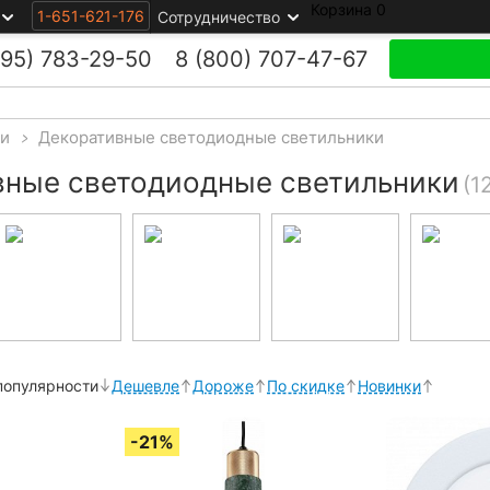
Корзина
0
1-651-621-176
Сотрудничество
495)
783-29-50
8 (800)
707-47-67
ки
>
Декоративные светодиодные светильники
вные светодиодные светильники
(1
популярности
Дешевле
Дороже
По скидке
Новинки