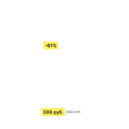
386
руб.
990
руб.