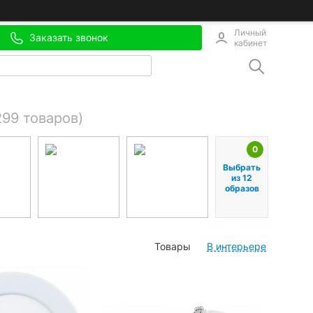
Личный
Заказать звонок
кабинет
299 товаров)
0
Выбрать
из 12
образов
Товары
В интерьере