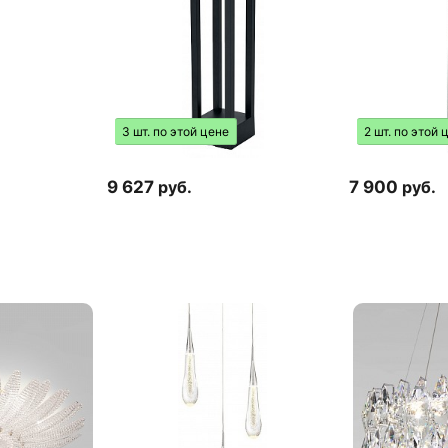
3 шт. по этой цене
2 шт. по этой 
9 627
руб.
7 900
руб.