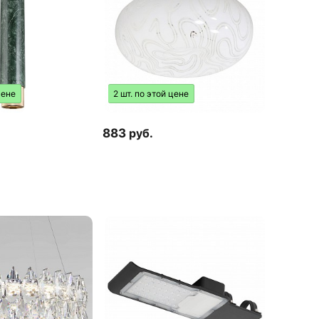
цене
2 шт. по этой цене
883
руб.