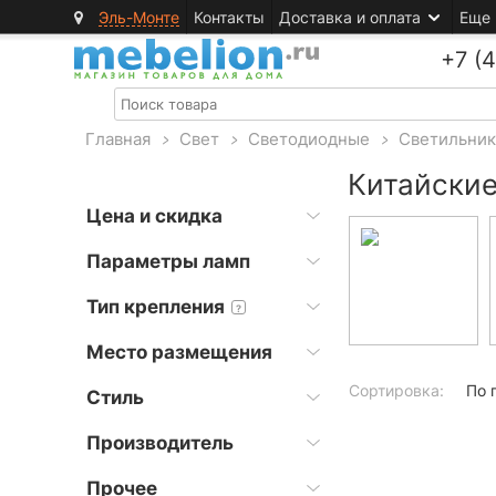
Эль-Монте
Контакты
Доставка и оплата
Еще
+7 (
Главная
>
Свет
>
Светодиодные
>
Светильни
Китайские
Цена и скидка
Параметры ламп
Тип крепления
?
Место размещения
Сортировка:
По 
Стиль
Производитель
Прочее