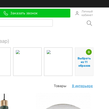
Личный
Заказать звонок
кабинет
вар)
0
Выбрать
из 11
образов
Товары
В интерьере