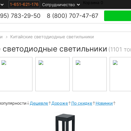
Корзина
0
1-651-621-176
Сотрудничество
495)
783-29-50
8 (800)
707-47-67
ки
>
Китайские cветодиодные светильники
 cветодиодные светильники
(1101 то
популярности
Дешевле
Дороже
По скидке
Новинки