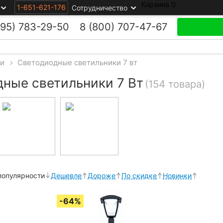
Корзина
0
1-651-621-176
Сотрудничество
495)
783-29-50
8 (800)
707-47-67
ки
>
Светодиодные светильники 7 вт
ные светильники 7 Вт
(154 товара)
популярности
Дешевле
Дороже
По скидке
Новинки