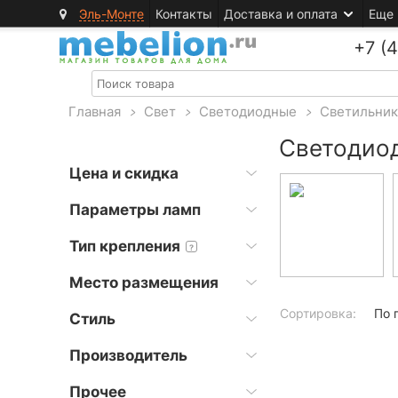
Эль-Монте
Контакты
Доставка и оплата
Еще
+7 (
Главная
>
Свет
>
Светодиодные
>
Светильни
Светодиод
Цена и скидка
Параметры ламп
Тип крепления
?
Место размещения
Сортировка:
По 
Стиль
Производитель
Прочее