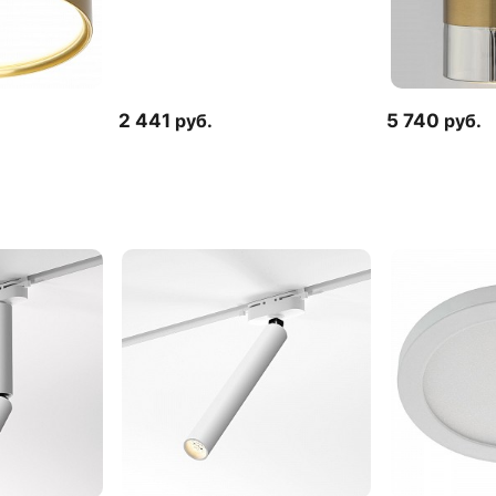
2 441
руб.
5 740
руб.