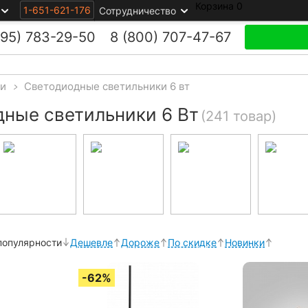
Корзина
0
1-651-621-176
Сотрудничество
495)
783-29-50
8 (800)
707-47-67
ки
>
Светодиодные светильники 6 вт
ные светильники 6 Вт
(241 товар)
популярности
Дешевле
Дороже
По скидке
Новинки