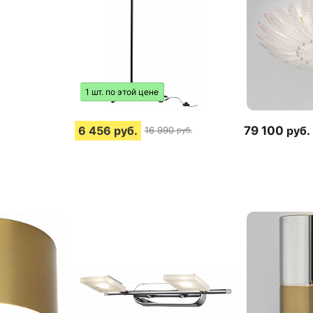
1 шт. по этой цене
6 456
руб.
79 100
руб.
16 990
руб.