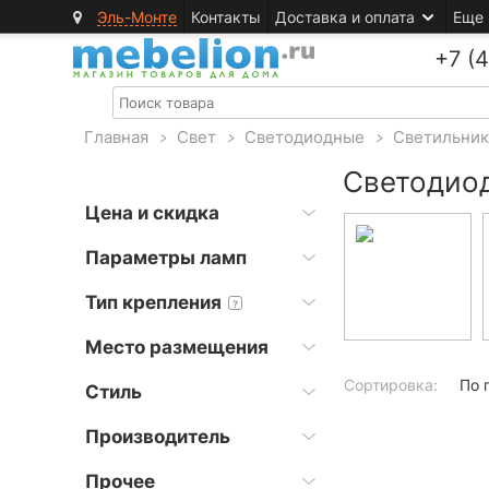
Эль-Монте
Контакты
Доставка и оплата
Еще
+7 (
Главная
>
Свет
>
Светодиодные
>
Светильни
Светодиод
Цена и скидка
Параметры ламп
Тип крепления
?
Место размещения
Сортировка:
По 
Стиль
Производитель
Прочее