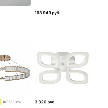
193 949
руб.
.
3 320
руб.
107 683
руб.