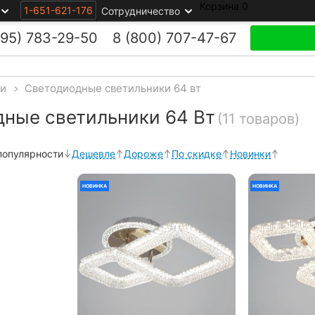
Корзина
0
1-651-621-176
Сотрудничество
495)
783-29-50
8 (800)
707-47-67
ки
>
Светодиодные светильники 64 вт
ные светильники 64 Вт
(11 товаров)
популярности
Дешевле
Дороже
По скидке
Новинки
НОВИНКА
НОВИНКА