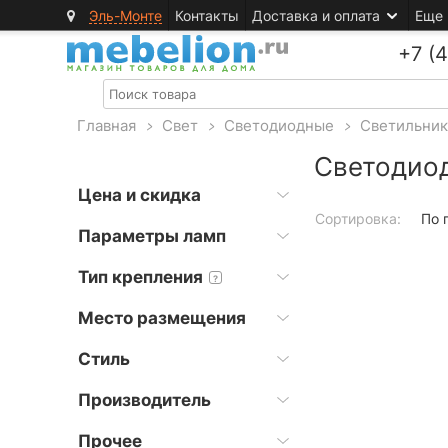
Эль-Монте
Контакты
Доставка и оплата
Еще
+7 (
Главная
>
Свет
>
Светодиодные
>
Светильни
Светодиод
Цена и скидка
Сортировка:
По 
Параметры ламп
Тип крепления
?
Место размещения
Стиль
Производитель
Прочее