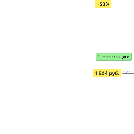
1 шт. по этой цене
1 504
руб.
3 581