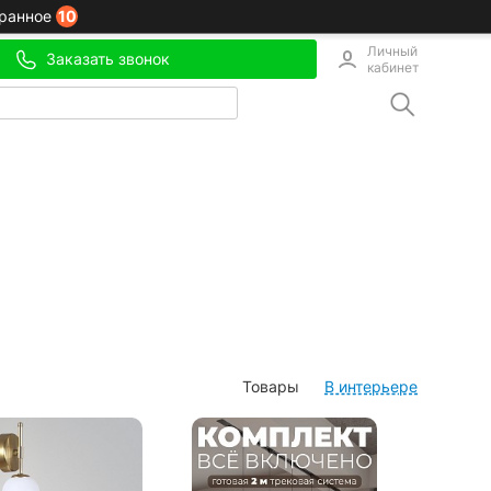
10
ранное
Личный
Заказать звонок
кабинет
Товары
В интерьере