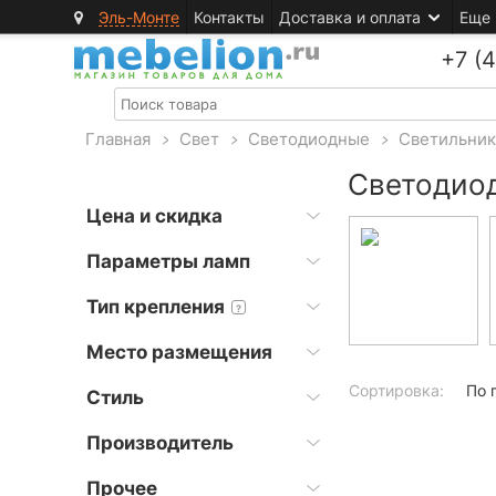
Эль-Монте
Контакты
Доставка и оплата
Еще
+7 (
Главная
>
Свет
>
Светодиодные
>
Светильни
Светодиод
Цена и скидка
Параметры ламп
Тип крепления
?
Место размещения
Сортировка:
По 
Стиль
Производитель
Прочее