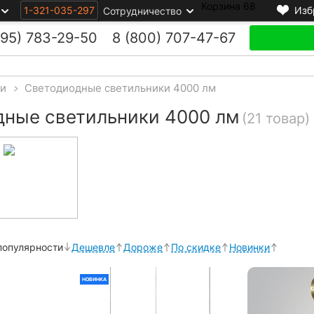
Корзина
68
1-321-035-297
Изб
Сотрудничество
495)
783-29-50
8 (800)
707-47-67
ки
>
Светодиодные светильники 4000 лм
ные светильники 4000 лм
(21 товар)
популярности
Дешевле
Дороже
По скидке
Новинки
НОВИНКА