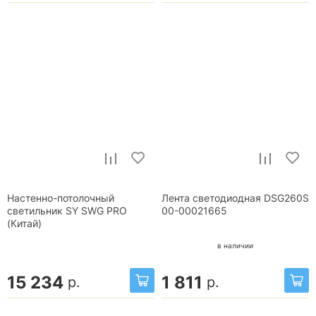
Настенно-потолочный
Лента светодиодная DSG260S
светильник SY SWG PRO
00-00021665
(Китай)
в наличии
15 234
1 811
р.
р.