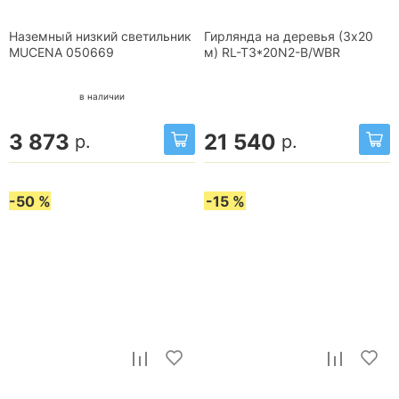
Наземный низкий светильник
Гирлянда на деревья (3х20
MUCENA 050669
м) RL-T3*20N2-B/WBR
в наличии
3 873
21 540
р.
р.
-50 %
-15 %