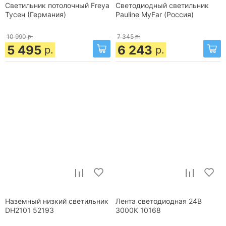
Светильник потолочный Freya
Светодиодный светильник
Тусен (Германия)
Pauline MyFar (Россия)
10 990
р.
7 345
р.
5 495
6 243
р.
р.
Наземный низкий светильник
Лента светодиодная 24В
DH2101 52193
3000K 10168