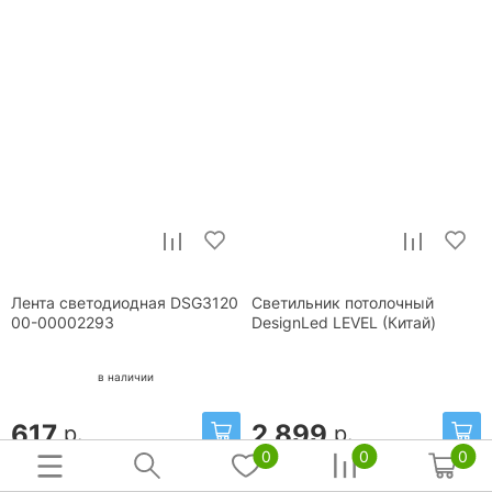
Лента светодиодная DSG3120
Светильник потолочный
00-00002293
DesignLed LEVEL (Китай)
в наличии
617
2 899
р.
р.
0
0
0