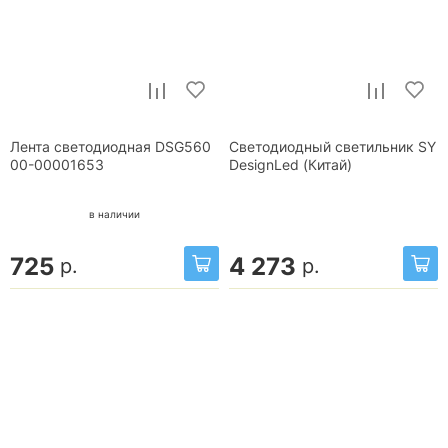
Лента светодиодная DSG560
Светодиодный светильник SY
00-00001653
DesignLed (Китай)
в наличии
725
4 273
р.
р.