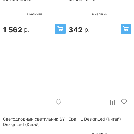
в наличии
в наличии
1 562
342
р.
р.
Светодиодный светильник SY
Бра HL DesignLed (Китай)
DesignLed (Китай)
в наличии