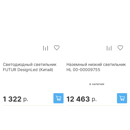
Светодиодный светильник
Наземный низкий светильник
FUTUR DesignLed (Китай)
HL 00-00009755
в наличии
1 322
12 463
р.
р.