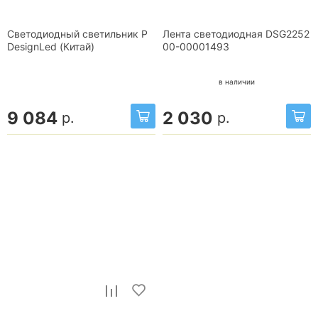
Светодиодный светильник P
Лента светодиодная DSG2252
DesignLed (Китай)
00-00001493
в наличии
9 084
2 030
р.
р.