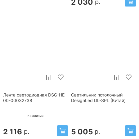
2 030
р.
Лента светодиодная DSG-HE
Светильник потолочный
00-00032738
DesignLed DL-SPL (Китай)
в наличии
2 116
5 005
р.
р.