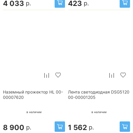
4 033
423
р.
р.
Наземный прожектор HL 00-
Лента светодиодная DSG5120
00007620
00-00001205
в наличии
в наличии
8 900
1 562
р.
р.