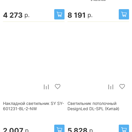
4 273
8 191
р.
р.
Накладной светильник SY SY-
Светильник потолочный
601231-BL-2-NW
DesignLed DL-SPL (Китай)
2 007
5 828
р.
р.