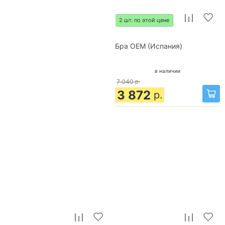
2 шт. по этой цене
Бра OEM (Испания)
в наличии
7 040
р.
3 872
р.