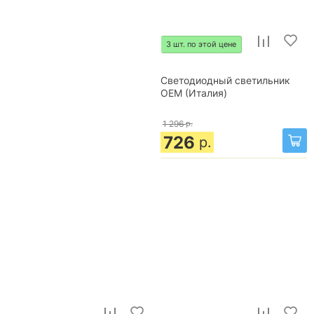
3 шт. по этой цене
Светодиодный светильник
OEM (Италия)
1 296
р.
726
р.