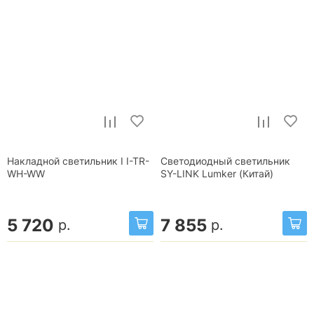
Накладной светильник I I-TR-
Светодиодный светильник
WH-WW
SY-LINK Lumker (Китай)
5 720
7 855
р.
р.