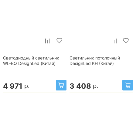
Светодиодный светильник
Светильник потолочный
WL-BQ DesignLed (Китай)
DesignLed KH (Китай)
4 971
3 408
р.
р.