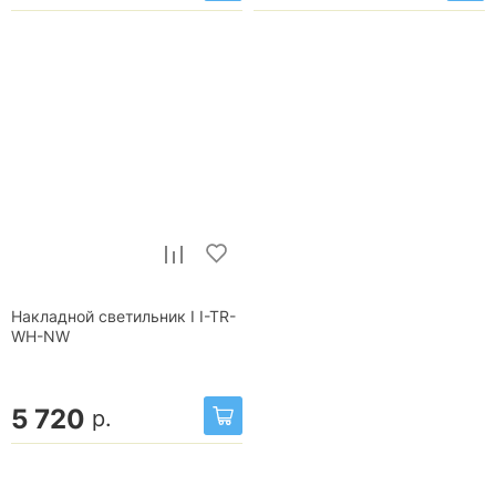
Накладной светильник I I-TR-
WH-NW
5 720
р.