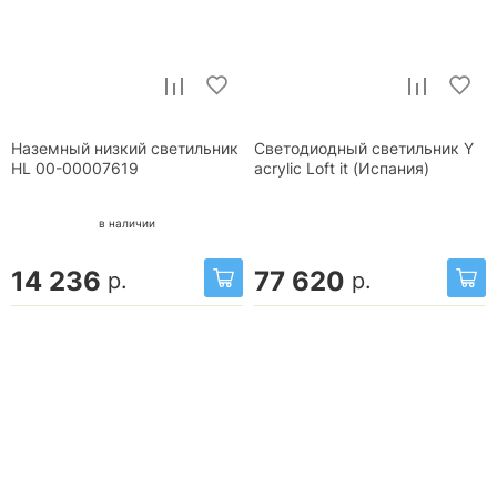
Наземный низкий светильник
Светодиодный светильник Y
HL 00-00007619
acrylic Loft it (Испания)
в наличии
14 236
77 620
р.
р.