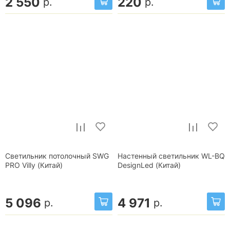
2 550
220
р.
р.
Светильник потолочный SWG
Настенный светильник WL-BQ
PRO Villy (Китай)
DesignLed (Китай)
5 096
4 971
р.
р.