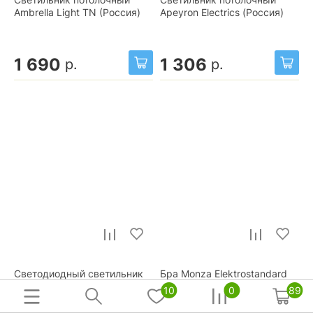
Светильник потолочный
Светильник потолочный
Ambrella Light TN (Россия)
Apeyron Electrics (Россия)
1 690
1 306
р.
р.
Светодиодный светильник
Бра Monza Elektrostandard
Apeyron Electrics (Россия)
(Россия)
10
0
89