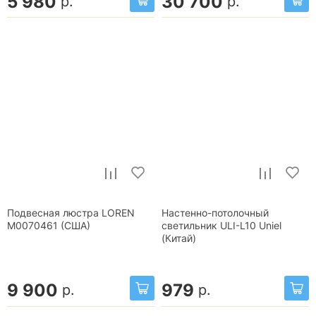
5 980
30 700
р.
р.
Подвесная люстра LOREN
Настенно-потолочный
М0070461 (США)
светильник ULI-L10 Uniel
(Китай)
9 900
979
р.
р.