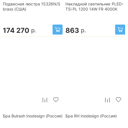
Подвесная люстра 15326N/S
Накладной светильник PLED-
brass (США)
T5i PL 1200 14W FR 4000K
174 270
863
р.
р.
Бра Bulrash Inodesign (Россия)
Бра RH Inodesign (Россия)