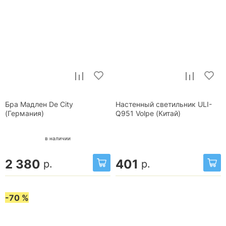
Бра Мадлен De City
Настенный светильник ULI-
(Германия)
Q951 Volpe (Китай)
в наличии
2 380
401
р.
р.
-70 %