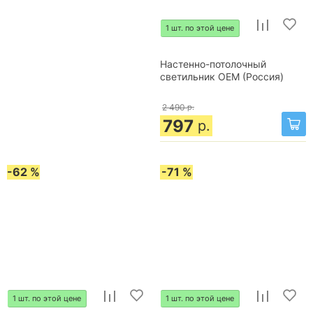
1 шт. по этой цене
Настенно-потолочный
светильник OEM (Россия)
2 490
р.
797
р.
-62 %
-71 %
1 шт. по этой цене
1 шт. по этой цене