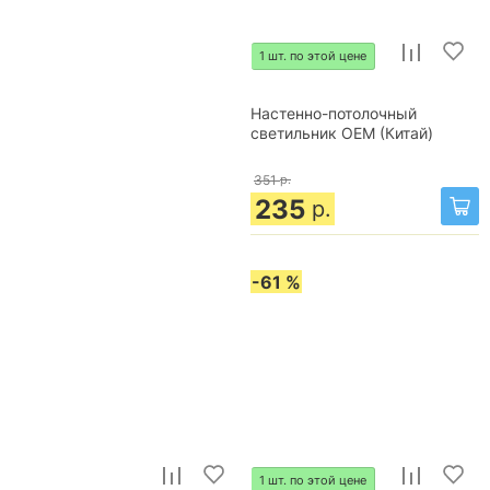
1 шт. по этой цене
Настенно-потолочный
светильник OEM (Китай)
351
р.
235
р.
-61 %
1 шт. по этой цене