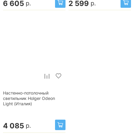
6 605
2 599
р.
р.
Настенно-потолочный
светильник Holger Odeon
Light (Италия)
4 085
р.