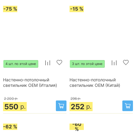
-75 %
-15 %
4 шт. по этой цене
3 шт. по этой цене
Настенно-потолочный
Настенно-потолочный
светильник OEM (Италия)
светильник OEM (Китай)
2 200
р.
296
р.
550
252
р.
р.
-60
-62 %
%