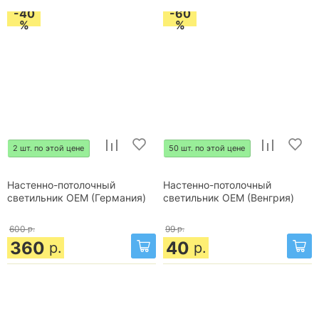
-40
-60
%
%
2 шт. по этой цене
50 шт. по этой цене
Настенно-потолочный
Настенно-потолочный
светильник OEM (Германия)
светильник OEM (Венгрия)
600
р.
99
р.
360
40
р.
р.