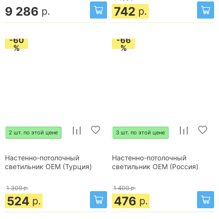
9 286
742
р.
р.
-60
-66
%
%
2 шт. по этой цене
3 шт. по этой цене
Настенно-потолочный
Настенно-потолочный
светильник OEM (Турция)
светильник OEM (Россия)
1 309
р.
1 400
р.
524
476
р.
р.