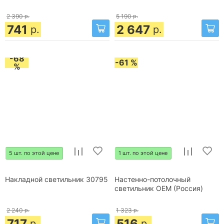
2 390
р.
5 190
р.
741
2 647
р.
р.
-68
-61 %
%
5 шт. по этой цене
1 шт. по этой цене
Накладной светильник 30795
Настенно-потолочный
светильник OEM (Россия)
2 240
р.
1 323
р.
717
516
р.
р.