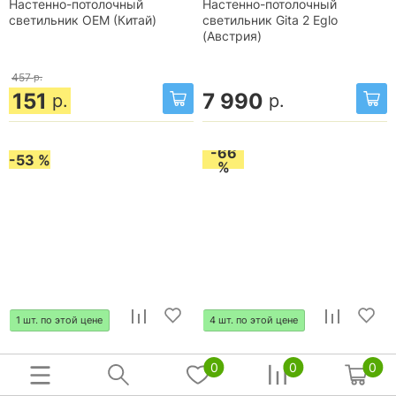
Настенно-потолочный
Настенно-потолочный
светильник OEM (Китай)
светильник Gita 2 Eglo
(Австрия)
457
р.
151
7 990
р.
р.
-66
-53 %
%
1 шт. по этой цене
4 шт. по этой цене
Накладной светильник 29588
Настенно-потолочный
0
0
0
светильник OEM (Россия)