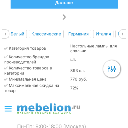
Дальше
Белый
Классические
Германия
Италия
Кер
Настольные лампы для
✅ Категория товаров
спальни
✅ Количество брендов
шт.
производителей
✅ Количество товаров в
893 шт.
категории
✅ Минимальная цена
770 руб.
✅ Максимальная скидка на
72%
товар
Пн-Пт: 9:00-18:00 (Москва)