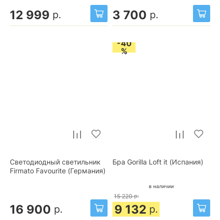
12 999
3 700
р.
р.
-40
%
Светодиодный светильник
Бра Gorilla Loft it (Испания)
Firmato Favourite (Германия)
в наличии
15 220
р.
16 900
9 132
р.
р.