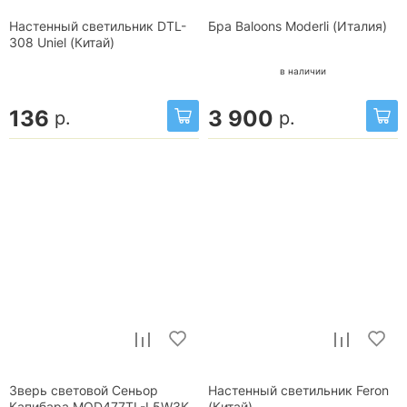
Настенный светильник DTL-
Бра Baloons Moderli (Италия)
308 Uniel (Китай)
в наличии
136
3 900
р.
р.
Зверь световой Сеньор
Настенный светильник Feron
Капибара MOD477TL-L5W3K
(Китай)