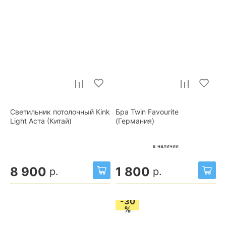
Светильник потолочный Kink
Бра Twin Favourite
Light Аста (Китай)
(Германия)
в наличии
8 900
1 800
р.
р.
-30
%