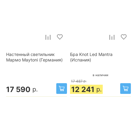
Настенный светильник
Бра Knot Led Mantra
Мармо Maytoni (Германия)
(Испания)
в наличии
17 487
р.
17 590
12 241
р.
р.