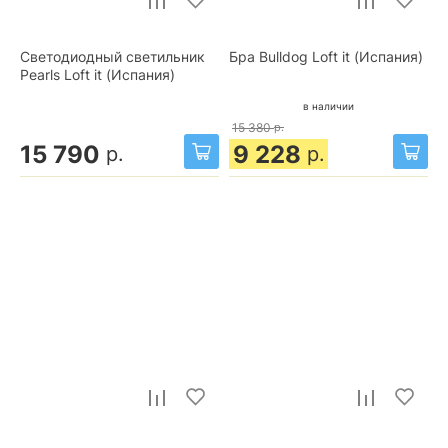
Светодиодный светильник
Бра Bulldog Loft it (Испания)
Pearls Loft it (Испания)
в наличии
15 380
р.
15 790
9 228
р.
р.