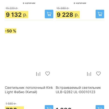
в наличии
в наличии
15 220
р.
15 380
р.
9 132
9 228
р.
р.
-50 %
Светильник потолочный Kink
Встраиваемый светильник
Light Фабио (Китай)
ULB-Q282 UL-00010123
1 580
р.