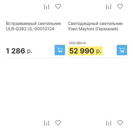
Встраиваемый светильник
Светодиодный светильник
ULB-Q282 UL-00010124
Узел Maytoni (Германия)
105 980
р.
1 286
52 990
р.
р.