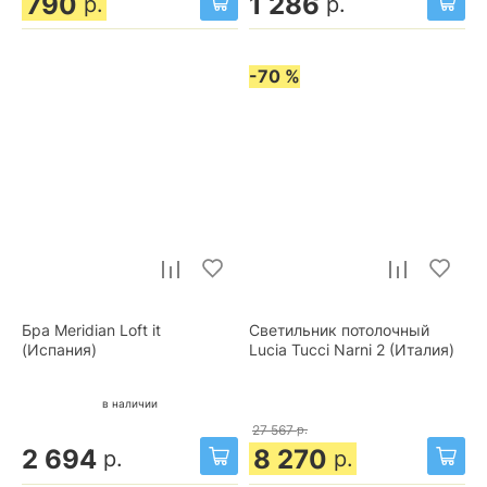
790
1 286
р.
р.
-70 %
Бра Meridian Loft it
Светильник потолочный
(Испания)
Lucia Tucci Narni 2 (Италия)
в наличии
27 567
р.
2 694
8 270
р.
р.