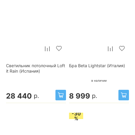
Светильник потолочный Loft
Бра Beta Lightstar (Италия)
it Rain (Испания)
в наличии
28 440
8 999
р.
р.
-30
%