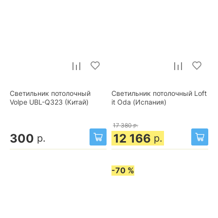
Светильник потолочный
Светильник потолочный Loft
Volpe UBL-Q323 (Китай)
it Oda (Испания)
17 380
р.
300
12 166
р.
р.
-70 %