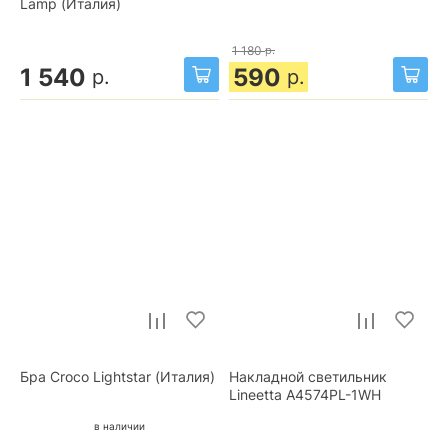
Lamp (Италия)
1 180
р.
1 540
590
р.
р.
Бра Croco Lightstar (Италия)
Накладной светильник
Lineetta A4574PL-1WH
в наличии