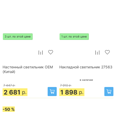
3 шт. по этой цене
1 шт. по этой цене
Настенный светильник OEM
Накладной светильник 27563
(Китай)
в наличии
7 447
р.
7 910
р.
2 681
1 898
р.
р.
-50 %