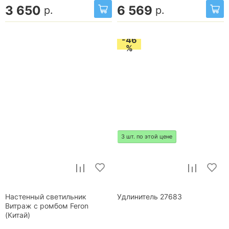
3 650
6 569
р.
р.
-46
%
3 шт. по этой цене
Настенный светильник
Удлинитель 27683
Витраж с ромбом Feron
(Китай)