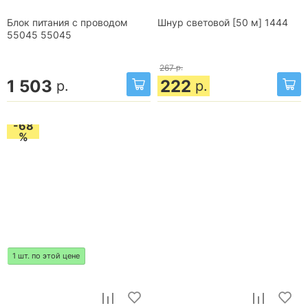
Блок питания с проводом
Шнур световой [50 м] 1444
55045 55045
267
р.
1 503
222
р.
р.
-68
%
1 шт. по этой цене