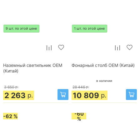
9 шт. по этой цене
1 шт. по этой цене
Наземный светильник OEM
Фонарный столб OEM (Китай)
(Китай)
в наличии
3 650
р.
28 446
р.
2 263
10 809
р.
р.
-60
-62 %
%