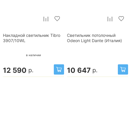
Накладной светильник Tibro
Светильник потолочный
3907/10WL
Odeon Light Dante (Италия)
в наличии
12 590
10 647
р.
р.