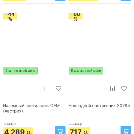
-44
-68
%
%
2 шт. по этой цене
5 шт. по этой цене
Наземный светильник OEM
Накладной светильник 30795
(Австрия)
7 660
р.
2 240
р.
4 289
717
р.
р.