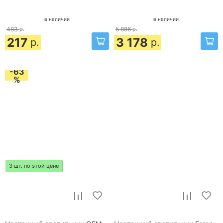
в наличии
в наличии
483
р.
5 886
р.
217
3 178
р.
р.
-63
%
3 шт. по этой цене