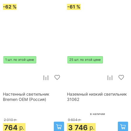
-62 %
-61 %
1 шт. по этой цене
25 шт. по этой цене
Настенный светильник
Наземный низкий светильник
Bremen OEM (Россия)
31062
в наличии
2 010
р.
9 604
р.
764
3 746
р.
р.