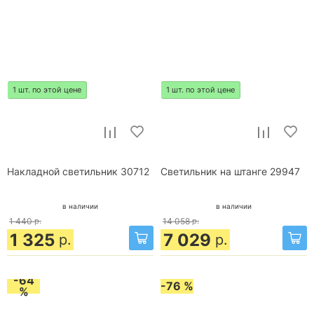
1 шт. по этой цене
1 шт. по этой цене
Накладной светильник 30712
Светильник на штанге 29947
в наличии
в наличии
1 440
р.
14 058
р.
1 325
7 029
р.
р.
-64
-76 %
%