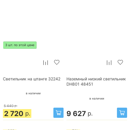
3 шт. по этой цене
Светильник на штанге 32242
Наземный низкий светильник
DH801 48451
в наличии
в наличии
5 440
р.
2 720
9 627
р.
р.