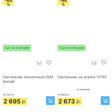
-60
-46
%
%
1 шт. по этой цене
1 шт. по этой цене
Светильник потолочный OEM
Светильник на штанге 10765
(Китай)
в наличии
6 737
р.
4 950
р.
2 695
2 673
р.
р.