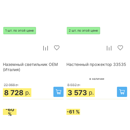
1 шт. по этой цене
2 шт. по этой цене
Наземный светильник OEM
Настенный прожектор 33535
(Италия)
в наличии
22 968
р.
8 932
р.
8 728
3 573
р.
р.
-60
-61 %
%