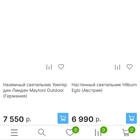
Наземный светильник Уинтер
Настенный светильник Hilburn
ден Линден Maytoni Outdoor
Eglo (Австрия)
(Германия)
7 550
6 990
р.
р.
0
0
0