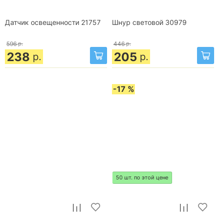
Датчик освещенности 21757
Шнур световой 30979
596
р.
446
р.
238
205
р.
р.
-17 %
50 шт. по этой цене