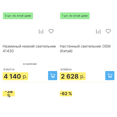
3 шт. по этой цене
1 шт. по этой цене
Наземный низкий светильник
Настенный светильник OEM
41430
(Китай)
в наличии
9 627
р.
6 569
р.
4 140
2 628
р.
р.
-38
-62 %
%