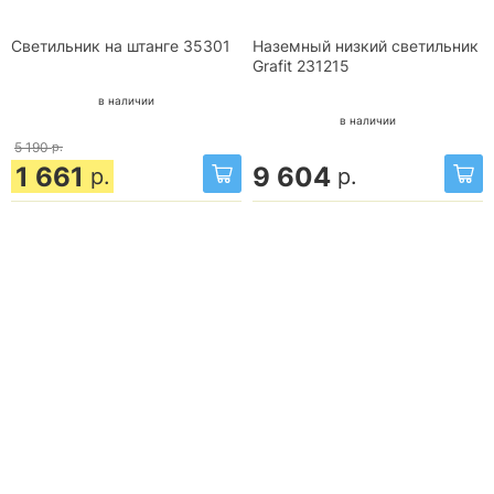
Светильник на штанге 35301
Наземный низкий светильник
Grafit 231215
в наличии
в наличии
5 190
р.
1 661
9 604
р.
р.