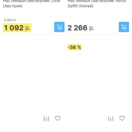
Настенный светильник OEM
Настенный светильник Feron
(Австрия)
Saffit (Китай)
2 951
р.
1 092
2 266
р.
р.
-58 %