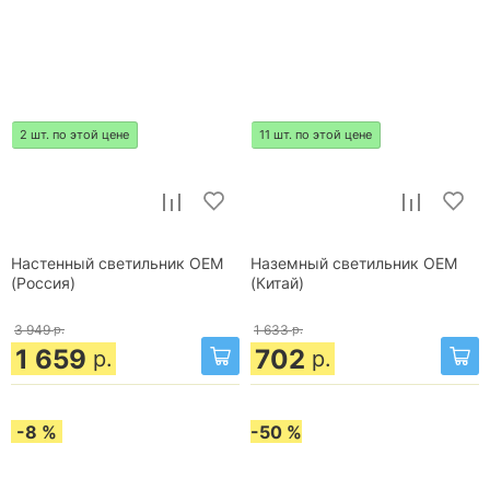
2 шт. по этой цене
11 шт. по этой цене
Настенный светильник OEM
Наземный светильник OEM
(Россия)
(Китай)
3 949
р.
1 633
р.
1 659
702
р.
р.
-8 %
-50 %