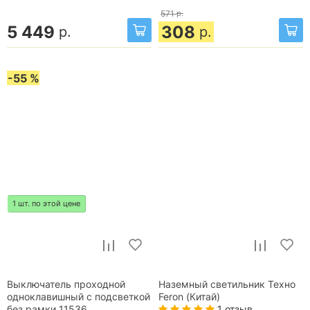
571
р.
5 449
308
р.
р.
-55 %
1 шт. по этой цене
Выключатель проходной
Наземный светильник Техно
одноклавишный с подсветкой
Feron (Китай)
1 отзыв
без рамки 11536