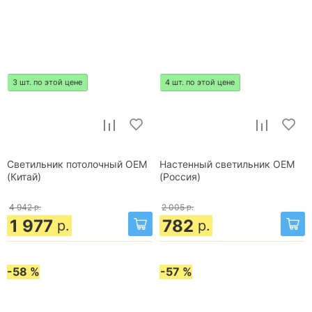
3 шт. по этой цене
4 шт. по этой цене
Светильник потолочный OEM
Настенный светильник OEM
(Китай)
(Россия)
4 942
р.
2 005
р.
1 977
782
р.
р.
-58 %
-57 %