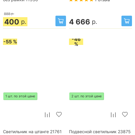
888
р.
400
4 666
р.
р.
-46
-55 %
%
1 шт. по этой цене
2 шт. по этой цене
Светильник на штанге 21761
Подвесной светильник 23875