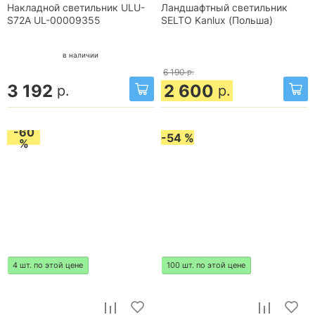
Накладной светильник ULU-
Ландшафтный светильник
S72A UL-00009355
SELTO Kanlux (Польша)
в наличии
6 190
р.
3 192
2 600
р.
р.
-60
-54 %
%
4 шт. по этой цене
100 шт. по этой цене