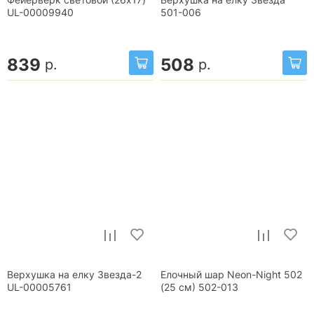
Фейерверк световой (26x17)
Верхушка на елку Звезда
UL-00009940
501-006
839
508
р.
р.
Верхушка на елку Звезда-2
Елочный шар Neon-Night 502
UL-00005761
(25 см) 502-013