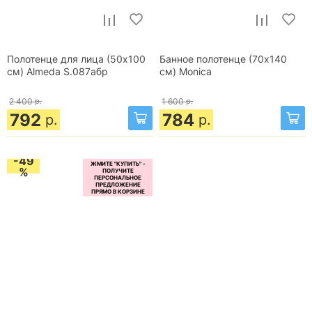
Полотенце для лица (50x100
Банное полотенце (70x140
см) Almeda S.087абр
см) Monica
2 400
р.
1 600
р.
792
784
р.
р.
-49
%