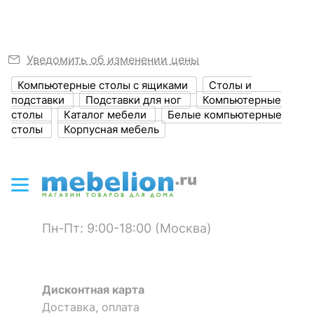
ЦВЕТ И МАТЕРИАЛ
Цвет столешницы
белый
Уведомить об изменении цены
?
Цвет фасада
белый
Компьютерные столы с ящиками
Столы и
?
Цвет корпуса
белый, хром
подставки
Подставки для ног
Компьютерные
столы
Каталог мебели
Белые компьютерные
Материал
столы
Корпусная мебель
МДФ
столешницы
?
Материал фасада
МДФ
?
Материал корпуса
металл
Пн-Пт: 9:00-18:00 (Москва)
?
Тип поверхности
глянцевый
столешницы
?
Тип поверхности
матовый
Дисконтная карта
фасада
Доставка, оплата