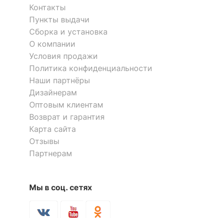
?
Тип поверхности
Контакты
глянцевый, матовый
корпуса
Пункты выдачи
Сборка и установка
КОМПЛЕКТАЦИЯ
О компании
Условия продажи
Компоненты,
Политика конфиденциальности
входящие в
2 ящика
Наши партнёры
комплект
Дизайнерам
Оптовым клиентам
Количество ящиков
2
Возврат и гарантия
Карта сайта
ОСОБЕННОСТИ ПРИМЕНЕНИЯ
Отзывы
Партнерам
Рекомендуемые
Кабинет, Офис
помещения
Масса нетто, кг
33
Мы в соц. сетях
Масса брутто, кг
33.5