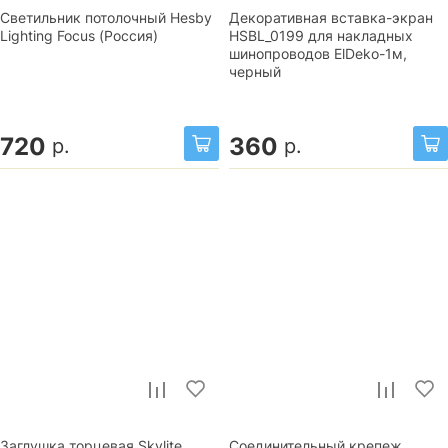
Светильник потолочный Hesby
Декоративная вставка-экран
Lighting Focus (Россия)
HSBL_0199 для накладных
шинопроводов ElDeko-1м,
черный
720
360
р.
р.
Заглушка торцевая Skylite
Соединительный крепеж