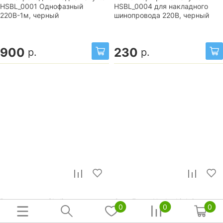
HSBL_0001 Однофазный
HSBL_0004 для накладного
220В-1м, черный
шинопровода 220В, черный
900
230
р.
р.
Ввод питания Skylite
Спот Focus Hesby Lighting
0
0
0
HSBL_0028 для накладного
(Россия)
шинопровода 220В, белый