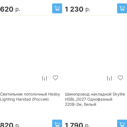
620
1 230
р.
р.
Светильник потолочный Hesby
Шинопровод накладной Skylite
Lighting Harstad (Россия)
HSBL_0027 Однофазный
220В-2м, белый
820
1 790
р.
р.