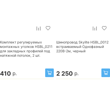
Комплект регулируемых
Шинопровод Skylite HSBL_0012
монтажных уголков HSBL_0211
встраиваемый Однофазный
для закладных профилей под
220В-2м, черный
натяжной потолок, 2 шт.
410
2 250
р.
р.