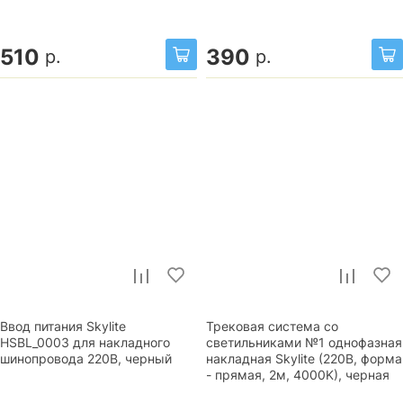
510
390
р.
р.
Ввод питания Skylite
Трековая система со
HSBL_0003 для накладного
светильниками №1 однофазная
шинопровода 220В, черный
накладная Skylite (220В, форма
- прямая, 2м, 4000K), черная