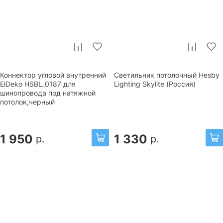
Коннектор угловой внутренний
Светильник потолочный Hesby
ElDeko HSBL_0187 для
Lighting Skylite (Россия)
шинопровода под натяжной
потолок,черный
1 950
1 330
р.
р.