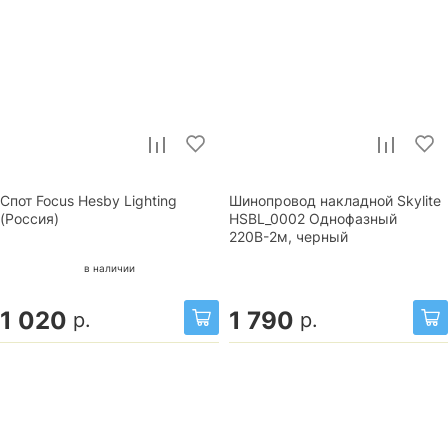
Спот Focus Hesby Lighting
Шинопровод накладной Skylite
(Россия)
HSBL_0002 Однофазный
220В-2м, черный
в наличии
1 020
1 790
р.
р.