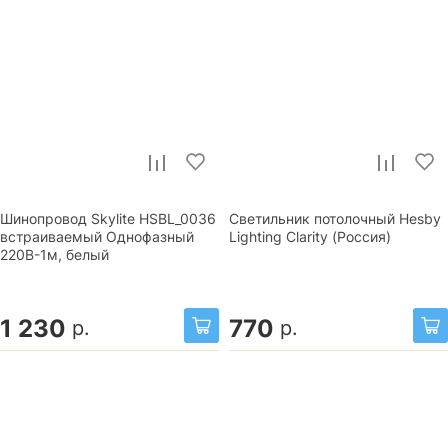
Шинопровод Skylite HSBL_0036
Светильник потолочный Hesby
встраиваемый Однофазный
Lighting Clarity (Россия)
220В-1м, белый
1 230
770
р.
р.