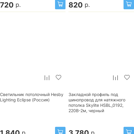
720
820
р.
р.
Светильник потолочный Hesby
Закладной профиль под
Lighting Eclipse (Россия)
шинопровод для натяжного
потолка Skylite HSBL_0192,
220В-2м, черный
1 840
3 780
р.
р.