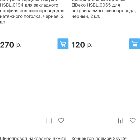
HSBL_0194 для закладного
ElDeko HSBL_0065 для
профиля под шинопровод для
встраиваемого шинопровода,
натяжного потолка, черная, 2
черный, 2 шт.
шт
270
120
р.
р.
Шинопровод накладной Skylite
Коннектор прямой Skylite