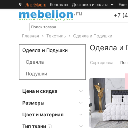
Эль-Монте
Контакты
Доставка и оплата
Еще
+7 (
Главная
>
Текстиль
>
Одеяла и Подушки
Одеяла и
Одеяла и Подушки
Одеяла
Сортировка:
По 
Подушки
Цена и скидка
Размеры
Цвет и материал
Тип ткани
?