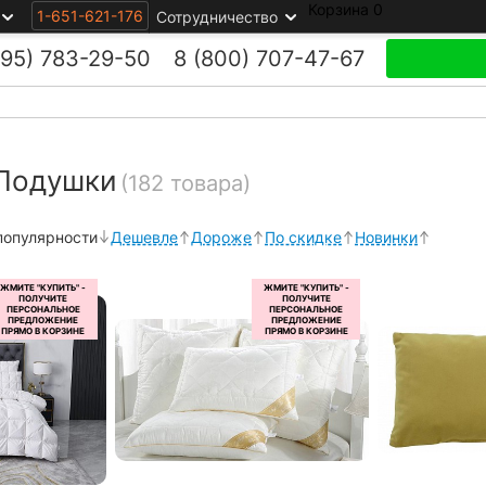
Корзина
0
1-651-621-176
Сотрудничество
495)
783-29-50
8 (800)
707-47-67
 Подушки
(182 товара)
популярности
Дешевле
Дороже
По скидке
Новинки