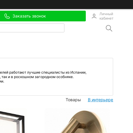
Личный
Заказать звонок
кабинет
делей работают лучшие специалисты из Испании,
 так и в роскошном загородном особняке.
ии.
Товары
В интерьере