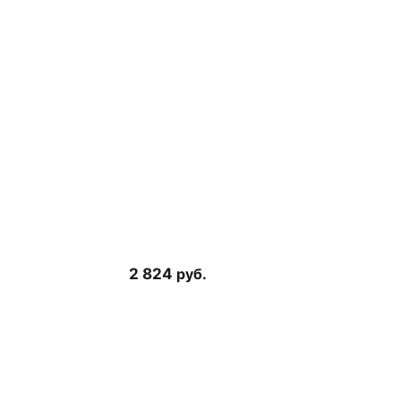
.
2 824
руб.