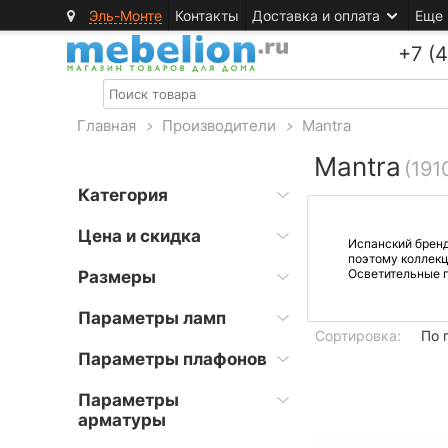
Эль-Монте
Контакты
Доставка и оплата
Еще
+7 (
Главная
>
Производители
>
Mantra
Mantra
(191
Категория
Цена и скидка
Испанский бренд
поэтому коллекц
Осветительные п
Размеры
Параметры ламп
Сортировка:
По 
Параметры плафонов
Параметры
арматуры