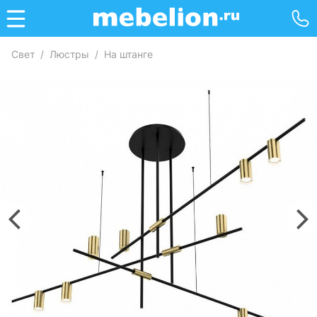
Свет
/
Люстры
/
На штанге