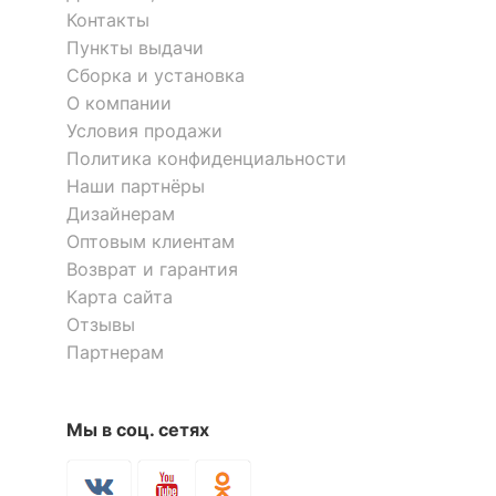
ЛАМПЫ
Контакты
Пункты выдачи
?
Тип лампы
галогеновая
Сборка и установка
ИЛИ<br>светодиодная
О компании
[LED]
Условия продажи
?
Тип цоколя лампы
GU10
Политика конфиденциальности
Наши партнёры
Напряжение питания
220-240
Дизайнерам
лампы, В
Оптовым клиентам
Возврат и гарантия
Максимальная
40
мощность лампы, Вт
Карта сайта
Отзывы
Тип колбы лампы
полусферическая с
Партнерам
рефлектором
КОМПЛЕКТАЦИЯ
Мы в соц. сетях
Лампы в комплекте
отсутствуют