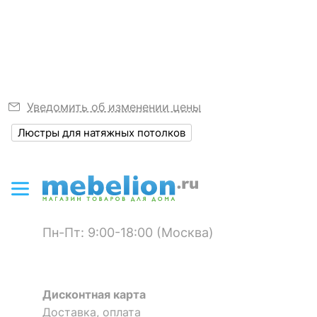
подключения
можно
Узнать подробнее
диммера
?
Степень
20
пылевлагозащиты, IP
?
Диапазон рабочих
+1-[+35]
Уведомить об изменении цены
температур
Люстры для натяжных потолков
Лампа светодиодная Яркая
Климатическое
УХЛ4
Dim GU10 175-250В 6Вт
исполнение
4000K UL-00003988
ЭЛЕКТРИЧЕСКИЕ
239
р.
ХАРАКТЕРИСТИКИ
Пн-Пт: 9:00-18:00 (Москва)
?
Класс
Скрыть
I
электробезопасности
Общая мощность, Вт
360
Дисконтная карта
Доставка, оплата