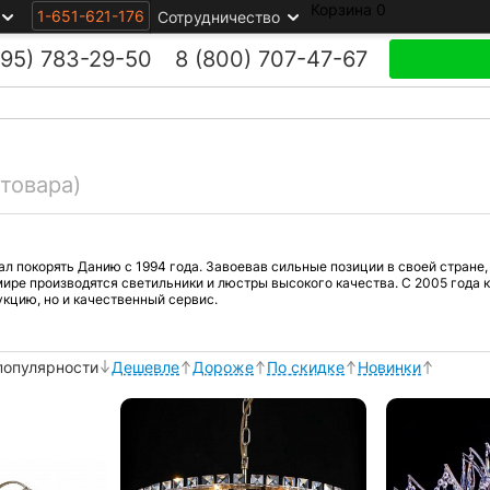
Корзина
0
1-651-621-176
Сотрудничество
495)
783-29-50
8 (800)
707-47-67
 товара)
чал покорять Данию с 1994 года. Завоевав сильные позиции в своей стране,
в мире производятся светильники и люстры высокого качества. С 2005 года 
кцию, но и качественный сервис.
популярности
Дешевле
Дороже
По скидке
Новинки