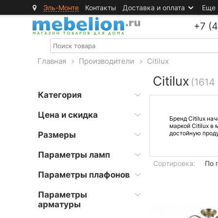
Эль-Монте
Контакты
Доставка и оплата
Еще
+7 (
Главная
>
Производители
>
Citilux
Citilux
(1614
Категория
Цена и скидка
Бренд Citilux на
маркой Citilux 
достойную проду
Размеры
Параметры ламп
Сортировка:
По 
Параметры плафонов
Параметры
арматуры