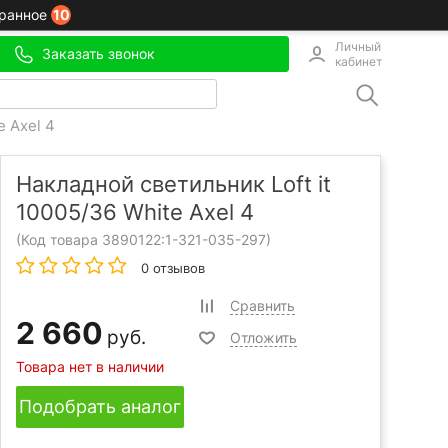
10
ранное
Личный
Заказать звонок
кабинет
e Axel 4
Накладной светильник Loft it
10005/36 White Axel 4
(Код товара 3890122:
1-321-035-297
)
0 отзывов
Сравнить
2 660
руб.
Отложить
Товара нет в наличии
Подобрать аналог