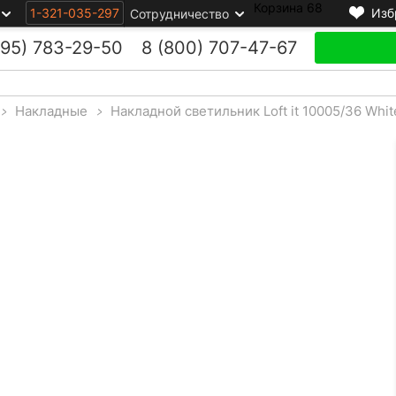
Корзина
68
1-321-035-297
Изб
Сотрудничество
495)
783-29-50
8 (800)
707-47-67
>
Накладные
>
Накладной светильник Loft it 10005/36 Whit