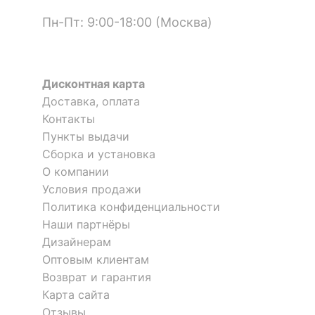
ХАРАКТЕРИСТИКИ
0
0
Пн-Пт: 9:00-18:00 (Москва)
?
Класс
I
электробезопасности
Дисконтная карта
ЛАМПЫ
Доставка, оплата
Контакты
?
Тип лампы
накаливания ИЛИ
светодиодная [LED]
Пункты выдачи
Сборка и установка
Бра Werk 1521-1W
Бра Treburley 43184
?
Тип цоколя лампы
E27
О компании
Условия продажи
2 900
6 790
р.
р.
Напряжение питания
220
Политика конфиденциальности
лампы, В
Наши партнёры
Максимальная
Дизайнерам
60
мощность лампы, Вт
Оптовым клиентам
Возврат и гарантия
КОМПЛЕКТАЦИЯ
Карта сайта
Отзывы