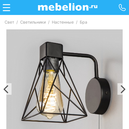
Свет
/
Светильники
/
Настенные
/
Бра