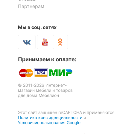
Лампы в комплекте
отсутствуют
Партнерам
Общее кол-во ламп
1
Мы в соц. сетях
Количество плафонов
1
Бра Coppa 60085/1 античная
Бра Tarbes 49081
бронза
Наличие
выключателя,
выключатель
4 200
3 790
диммера или пульта
шнуровой
р.
р.
Принимаем к оплате:
ДУ
ЦВЕТ И МАТЕРИАЛ
© 2011-2026 Интернет-
магазин мебели и товаров
?
Цвет плафонов и
черный
для дома Мебелион
подвесок
?
Цвет арматуры
черный
Этот сайт защищен reCAPTCHA и применяются
Политика конфиденциальности
и
Условияиспользования Google
?
Тип поверхности
матовый
плафонов и подвесок