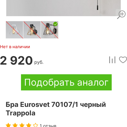
Нет в наличии
2 920
руб.
Подобрать аналог
Бра Eurosvet 70107/1 черный
Trappola
1 отзыв