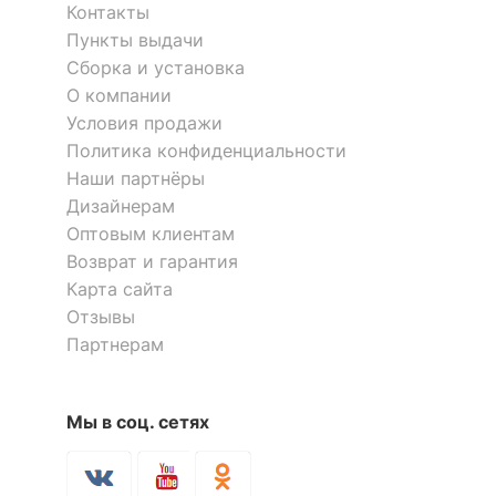
35
Контакты
мощность лампы, Вт
Пункты выдачи
Тип колбы лампы
полусферическая с
Сборка и установка
рефлектором
О компании
Условия продажи
Политика конфиденциальности
КОМПЛЕКТАЦИЯ
Наши партнёры
Лампы в комплекте
отсутствуют
Дизайнерам
Оптовым клиентам
Общее кол-во ламп
1
Возврат и гарантия
Карта сайта
ЦВЕТ И МАТЕРИАЛ
Отзывы
Партнерам
?
Цвет арматуры
белый
Тип поверхности
матовый, рельефный
Мы в соц. сетях
арматуры
Материал арматуры
гипс, металл