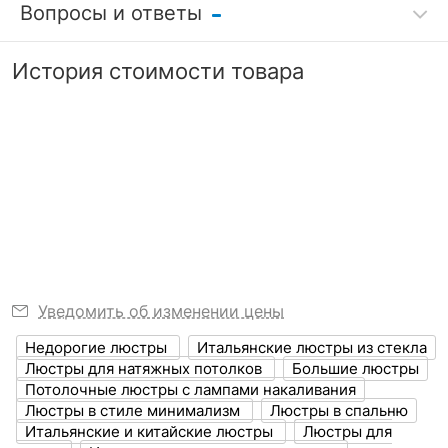
215
р.
Вопросы и ответы
качества
SL1203.402.08
Скрыть
Оставить отзыв
Способ крепления к
на монтажной
поверхности
пластине
28 783
Задать вопрос
р.
7 дней
История стоимости товара
Скрыть
?
Возможность
можно, если
Никто ещё не оставил отзывов, станьте первым.
Можно вернуть, если
подключения
установить лампу
Скрыть
Никто ещё не оставил комментариев к
не понравится
диммера
накаливания
SL1203.402.06, станьте первым.
Узнать подробнее
?
Степень
20
пылевлагозащиты, IP
?
Диапазон рабочих
+1-[+35]
температур
Климатическое
Уведомить об изменении цены
УХЛ4
исполнение
Недорогие люстры
Итальянские люстры из стекла
Люстры для натяжных потолков
Большие люстры
ЭЛЕКТРИЧЕСКИЕ
Потолочные люстры с лампами накаливания
ХАРАКТЕРИСТИКИ
Люстры в стиле минимализм
Люстры в спальню
Итальянские и китайские люстры
Люстры для
?