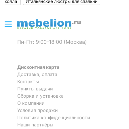
Класс
холла
Итальянские люстры для спальни
I
электробезопасности
Общая мощность, Вт
240
ЛАМПЫ
Пн-Пт: 9:00-18:00 (Москва)
?
Тип лампы
накаливания ИЛИ
светодиодная [LED]
?
Тип цоколя лампы
E27
Дисконтная карта
Доставка, оплата
Напряжение питания
Контакты
220
лампы, В
Пункты выдачи
Сборка и установка
Максимальная
40
мощность лампы, Вт
О компании
Условия продажи
Политика конфиденциальности
КОМПЛЕКТАЦИЯ
Наши партнёры