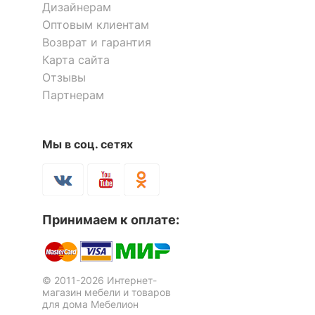
Дизайнерам
Лампы в комплекте
отсутствуют
Оптовым клиентам
Общее кол-во ламп
6
Возврат и гарантия
Карта сайта
Количество плафонов
6
Отзывы
Партнерам
ЦВЕТ И МАТЕРИАЛ
?
Цвет плафонов и
Мы в соц. сетях
белый
подвесок
?
Цвет арматуры
бронза, черный
?
Тип поверхности
Принимаем к оплате:
матовый
плафонов и подвесок
Тип поверхности
глянцевый, матовый
арматуры
© 2011-2026 Интернет-
магазин мебели и товаров
Материал плафонов и
для дома Мебелион
стекло