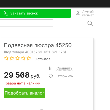
Личный
Заказать звонок
кабинет
Подвесная люстра 45250
(Код товара 4001576:
1-651-621-176
)
0 отзывов
Сравнить
29 568
руб.
Отложить
Товара нет в наличии
Подобрать аналог