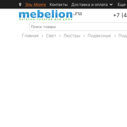
Эль-Монте
Контакты
Доставка и оплата
Еще
+7 (
Главная
>
Свет
>
Люстры
>
Подвесные
>
Под