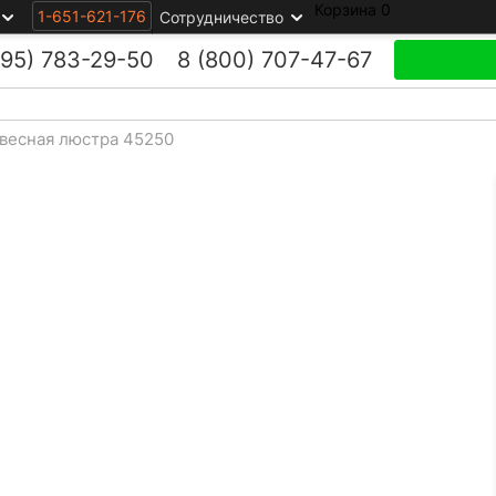
Корзина
0
1-651-621-176
Сотрудничество
495)
783-29-50
8 (800)
707-47-67
весная люстра 45250