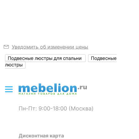
диммера
Узнать подробнее
?
Степень
20
пылевлагозащиты, IP
?
Диапазон рабочих
+1-[+35]
температур
Уведомить об изменении цены
Климатическое
УХЛ4
Подвесные люстры для спальни
Подвесные
исполнение
люстры
ЭЛЕКТРИЧЕСКИЕ
ХАРАКТЕРИСТИКИ
?
Класс
I
электробезопасности
Пн-Пт: 9:00-18:00 (Москва)
Общая мощность, Вт
480
Дисконтная карта
ЛАМПЫ