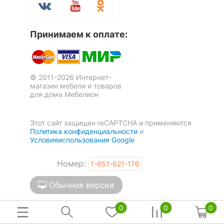
ЦВЕТ И МАТЕРИАЛ
Принимаем к оплате:
?
Цвет плафонов и
неокрашенный
подвесок
?
Цвет арматуры
хром
© 2011-2026 Интернет-
магазин мебели и товаров
для дома Мебелион
?
Тип поверхности
прозрачный
плафонов и подвесок
Этот сайт защищен reCAPTCHA и применяются
Тип поверхности
Политика конфиденциальности
и
глянцевый
арматуры
Условияиспользования Google
Материал плафонов и
Номер:
1-651-621-176
металл, стекло
подвесок
Обычная версия
Материал арматуры
кристалл, металл
0
0
0
РАЗМЕРЫ