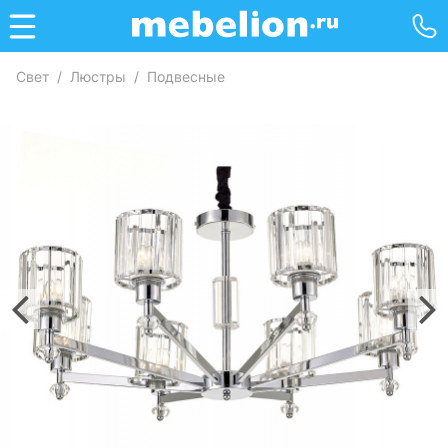
Свет
/
Люстры
/
Подвесные