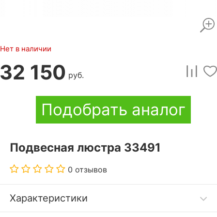
Нет в наличии
32 150
руб.
Подобрать аналог
Подвесная люстра 33491
0 отзывов
Характеристики
люстра отличается надежностью. Мебелион.ру