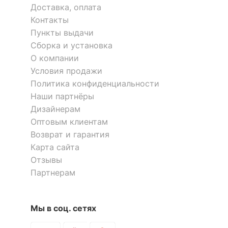
Доставка, оплата
?
Тип лампы
накаливания
Контакты
ИЛИ<br>светодиодная
Пункты выдачи
[LED]
Сборка и установка
О компании
?
Тип цоколя лампы
E27
Условия продажи
Напряжение питания
Политика конфиденциальности
220
лампы, В
Наши партнёры
Дизайнерам
Максимальная
60
Оптовым клиентам
мощность лампы, Вт
Возврат и гарантия
Карта сайта
КОМПЛЕКТАЦИЯ
Отзывы
Партнерам
Лампы в комплекте
отсутствуют
Общее кол-во ламп
8
Мы в соц. сетях
Количество плафонов
8