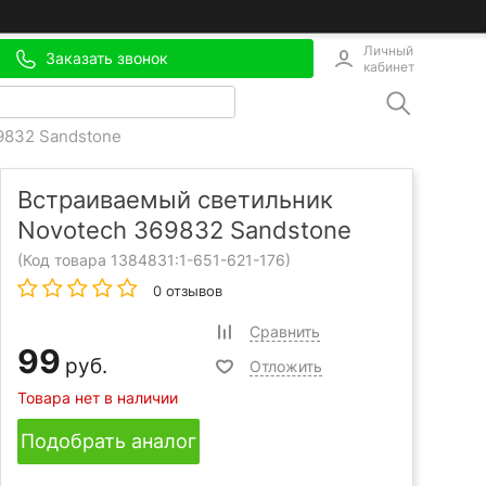
Личный
Заказать звонок
кабинет
9832 Sandstone
Встраиваемый светильник
Novotech 369832 Sandstone
(Код товара 1384831:
1-651-621-176
)
0 отзывов
Сравнить
99
руб.
Отложить
Товара нет в наличии
Подобрать аналог