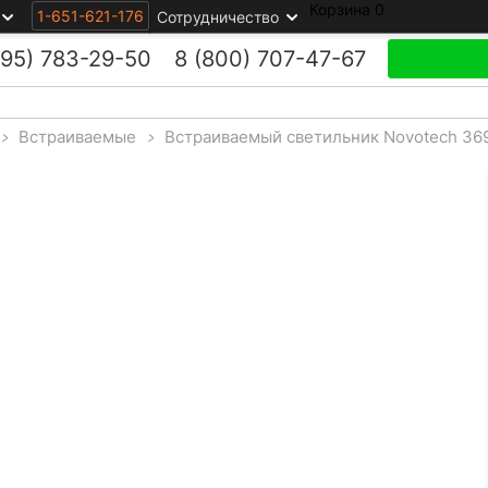
Корзина
0
1-651-621-176
Сотрудничество
495)
783-29-50
8 (800)
707-47-67
>
Встраиваемые
>
Встраиваемый светильник Novotech 36