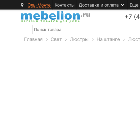
Эль-Монте
Контакты
Доставка и оплата
Еще
+7 (
Главная
>
Свет
>
Люстры
>
На штанге
>
Люст