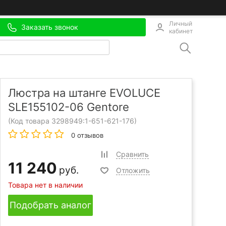
Личный
Заказать звонок
кабинет
Люстра на штанге EVOLUCE
SLE155102-06 Gentore
(Код товара 3298949:
1-651-621-176
)
0 отзывов
Сравнить
11 240
руб.
Отложить
Товара нет в наличии
Подобрать аналог