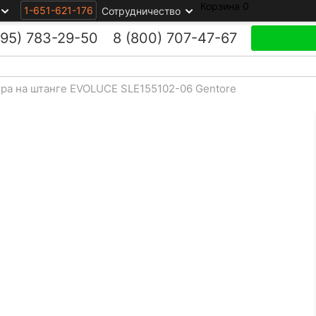
Корзина
0
1-651-621-176
Сотрудничество
495)
783-29-50
8 (800)
707-47-67
ра на штанге EVOLUCE SLE155102-06 Gentore