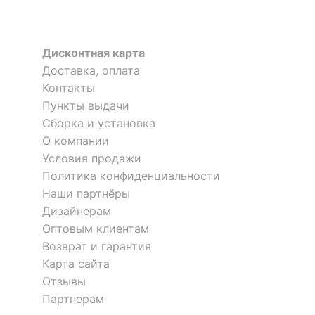
Цвет лампы
белый теплый
Цветовая
3000
температура, K
Дисконтная карта
Доставка, оплата
Индекс
80
Контакты
цветопередачи, %
Пункты выдачи
Сборка и установка
ЭЛЕКТРИЧЕСКИЕ
О компании
ХАРАКТЕРИСТИКИ
Условия продажи
?
Класс
Политика конфиденциальности
Бра Стенли CL465311
Бра с подсветкой Nikki
I
электробезопасности
3745/1A
Наши партнёры
2 отзыва
Дизайнерам
Напряжение питания,
220-240
Оптовым клиентам
В
4 190
7 098
р.
р.
Возврат и гарантия
Карта сайта
Общая мощность, Вт
9.9
Отзывы
Мощность,
Партнерам
приведенная к лампе
58