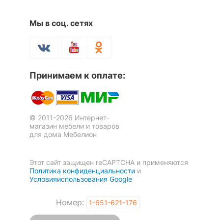
накаливания, Вт
Мы в соц. сетях
ЛАМПЫ
?
Тип лампы
светодиодная [LED]
?
Принимаем к оплате:
Тип цоколя лампы
GU10
Накладной светильник
Бра Quinn 3661/1W
Максимальная
3 отзыва
A1429AP-1WH
3.3
мощность лампы, Вт
© 2011-2026 Интернет-
1 630
2 951
р.
р.
магазин мебели и товаров
Сопоставление с
в 8.8 раза больше
для дома Мебелион
лампой накаливания
Тип колбы лампы
полусферическая с
Этот сайт защищен reCAPTCHA и применяются
рефлектором
Политика конфиденциальности
и
Условияиспользования Google
Ресурс лампы
15 тыс. часов
Номер:
1-651-621-176
КОМПЛЕКТАЦИЯ