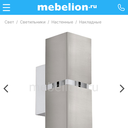
Свет
/
Светильники
/
Настенные
/
Накладные