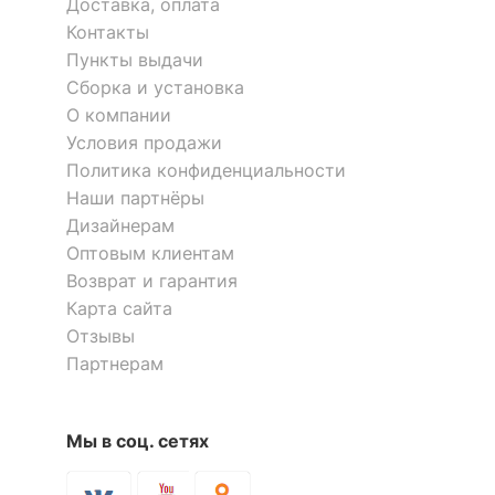
Доставка, оплата
Контакты
Напряжение питания
220
Пункты выдачи
лампы, В
Сборка и установка
Встраиваемый светильник A
Лампа светодиодная A G4
О компании
Максимальная
50
120090 GD
220В 2.5Вт 3000K 204501
мощность лампы, Вт
Условия продажи
Политика конфиденциальности
90
180
р.
р.
Тип колбы лампы
полусферическая с
Наши партнёры
рефлектором
Дизайнерам
Оптовым клиентам
Скрыть
КОМПЛЕКТАЦИЯ
Возврат и гарантия
Карта сайта
Лампы в комплекте
отсутствуют
Отзывы
Партнерам
Общее кол-во ламп
1
Количество плафонов
1
Мы в соц. сетях
ЦВЕТ И МАТЕРИАЛ