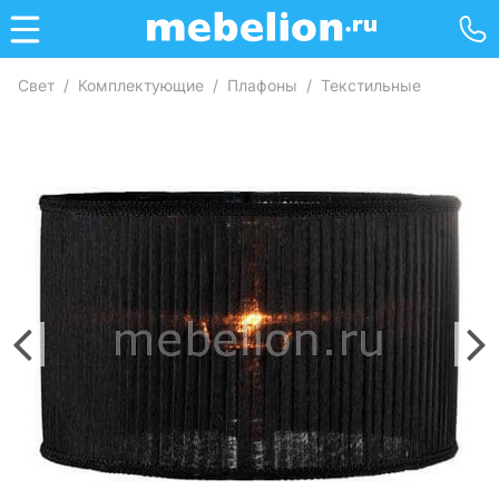
Свет
/
Комплектующие
/
Плафоны
/
Текстильные