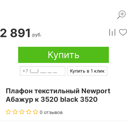
2 891
руб.
Купить
Купить в 1 клик
Плафон текстильный Newport
Абажур к 3520 black 3520
0 отзывов