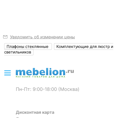
электробезопасности
Узнать подробнее
РАЗМЕРЫ
?
Высота, мм
140
Уведомить об изменении цены
Диаметр, мм
170
Плафоны стеклянные
Комплектующие для люстр и
светильников
УСЛОВИЯ ПРИМЕНЕНИЯ
?
Степень
20
пылевлагозащиты, IP
?
Диапазон рабочих
+1-[+35]
температур
Пн-Пт: 9:00-18:00 (Москва)
Климатическое
УХЛ4
исполнение
Дисконтная карта