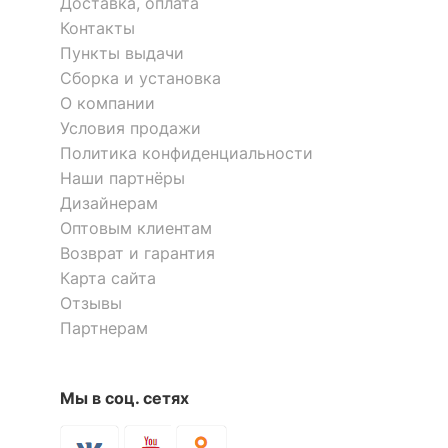
Доставка, оплата
ЦВЕТ И МАТЕРИАЛ
Контакты
?
Цвет плафонов и
Пункты выдачи
черный
подвесок
Сборка и установка
О компании
?
Тип поверхности
матовый
Условия продажи
плафонов и подвесок
Политика конфиденциальности
Наши партнёры
Материал плафонов и
текстиль
подвесок
Дизайнерам
Оптовым клиентам
Возврат и гарантия
Скрыть
Карта сайта
Отзывы
Партнерам
Мы в соц. сетях