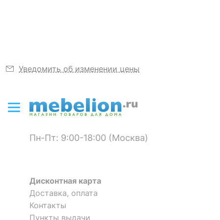
Узнать подробнее
домашнего уюта и волшебства с этим
?
прекрасным элементом праздничного декора!
Выступ, мм
280
Размер упаковки,
285x155x225
мм
Уведомить об изменении цены
КОМПЛЕКТАЦИЯ
Необходимые
3 батарейки АА
компоненты
Компоненты,
Пн-Пт: 9:00-18:00 (Москва)
входящие в
нет
комплект
Общее кол-во ламп
5
Дисконтная карта
Доставка, оплата
ДОПОЛНИТЕЛЬНАЯ ИНФОРМАЦИЯ
Контакты
Пункты выдачи
?