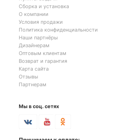
Диапазон рабочих
-5-[+35]
Сборка и установка
температур
О компании
Гарантия, месяцы
12
Условия продажи
Политика конфиденциальности
Наши партнёры
Скрыть
Дизайнерам
Оптовым клиентам
Возврат и гарантия
Карта сайта
Отзывы
Партнерам
Мы в соц. сетях
Принимаем к оплате: