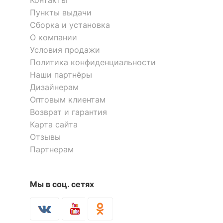
Контакты
комплект
18.02.2022 14:41:20
Пункты выдачи
Татьяна
Сборка и установка
ДОПОЛНИТЕЛЬНАЯ ИНФОРМАЦИЯ
О компании
Условия продажи
Я рекомендую данный товар
Гарантия, месяцы
12
Политика конфиденциальности
Достоинства:
Очаг очень понравился, пламя
большое, подсветка тоже порадовала, греет
Наши партнёры
Масса нетто, кг
18.7
отлично!)
Дизайнерам
Недостатки:
Не обнаружены
Оптовым клиентам
Скрыть
Возврат и гарантия
Карта сайта
Отзывы
Партнерам
Мы в соц. сетях
Оставить коментарий
0
0