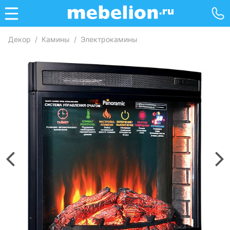
Декор
/
Камины
/
Электрокамины