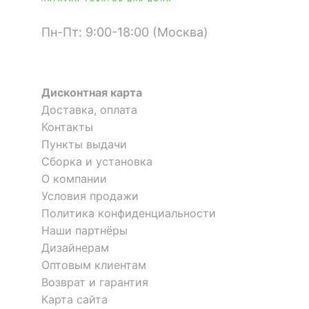
Светоотдача, лм/Вт
91
Пн-Пт: 9:00-18:00 (Москва)
Цвет лампы
белый
Цветовая
4000
температура, K
Дисконтная карта
Доставка, оплата
Контакты
ЭЛЕКТРИЧЕСКИЕ
ХАРАКТЕРИСТИКИ
Пункты выдачи
Бра Bizet 4855/1WA
Бра Stilo 4256/18WL
Сборка и установка
?
Класс
14 133
11 697
О компании
р.
р.
I
электробезопасности
Условия продажи
Политика конфиденциальности
Мощность,
-30
-17 %
Наши партнёры
приведенная к лампе
92
%
накаливания, Вт
Дизайнерам
Оптовым клиентам
Возврат и гарантия
ЛАМПЫ
Карта сайта