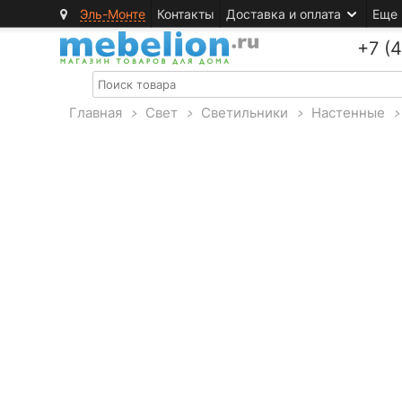
Эль-Монте
Контакты
Доставка и оплата
Еще
+7 (
Главная
>
Свет
>
Светильники
>
Настенные
>