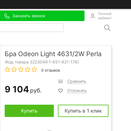
Личный
Заказать звонок
кабинет
Бра Odeon Light 4631/2W Perla
(Код товара 3223049:
1-651-621-176
)
0 отзывов
Сравнить
9 104
руб.
Отложить
Купить
Купить в 1 клик