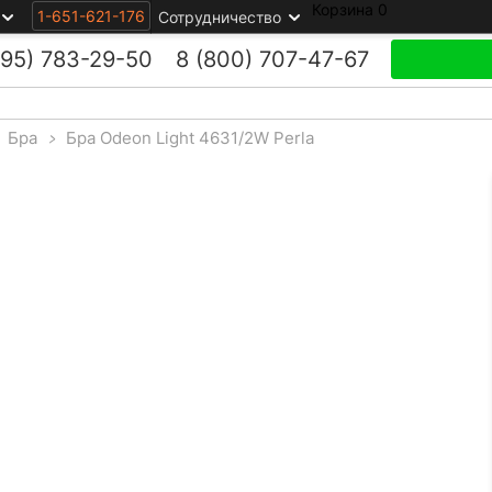
Корзина
0
1-651-621-176
Сотрудничество
495)
783-29-50
8 (800)
707-47-67
Бра
>
Бра Odeon Light 4631/2W Perla