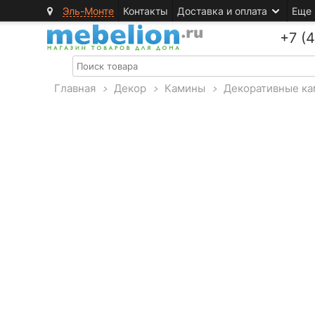
Эль-Монте
Контакты
Доставка и оплата
Еще
+7 (
Главная
>
Декор
>
Камины
>
Декоративные к