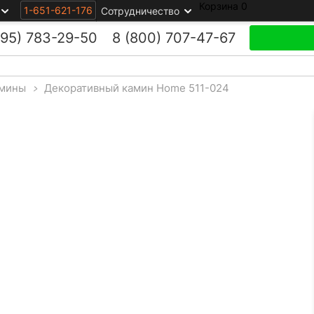
Корзина
0
1-651-621-176
Сотрудничество
495)
783-29-50
8 (800)
707-47-67
амины
>
Декоративный камин Home 511-024