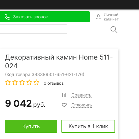
Личный
Заказать звонок
кабинет
Декоративный камин Home 511-
024
(Код товара 3933893:
1-651-621-176
)
0 отзывов
Сравнить
9 042
руб.
Отложить
Купить
Купить в 1 клик