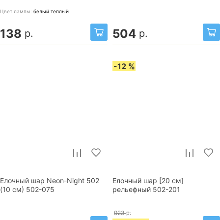
Цвет лампы:
белый теплый
138
504
р.
р.
-12 %
Елочный шар Neon-Night 502
Елочный шар [20 см]
(10 см) 502-075
рельефный 502-201
923
р.