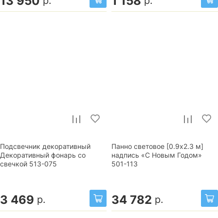
13 950
1 158
р.
р.
Подсвечник декоративный
Панно световое [0.9x2.3 м]
Декоративный фонарь со
надпись «С Новым Годом»
свечкой 513-075
501-113
3 469
34 782
р.
р.