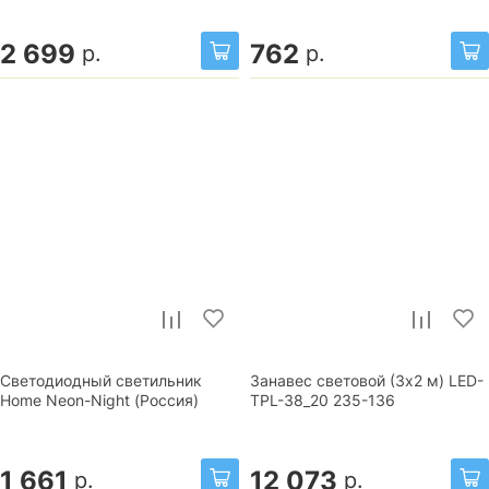
2 699
762
р.
р.
Светодиодный светильник
Занавес световой (3x2 м) LED-
Home Neon-Night (Россия)
TPL-38_20 235-136
1 661
12 073
р.
р.