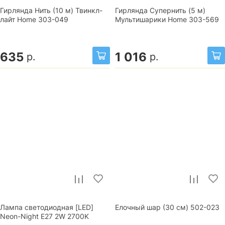
Гирлянда Нить (10 м) Твинкл-
Гирлянда Супернить (5 м)
лайт Home 303-049
Мультишарики Home 303-569
635
1 016
р.
р.
Лампа светодиодная [LED]
Елочный шар (30 см) 502-023
Neon-Night E27 2W 2700K