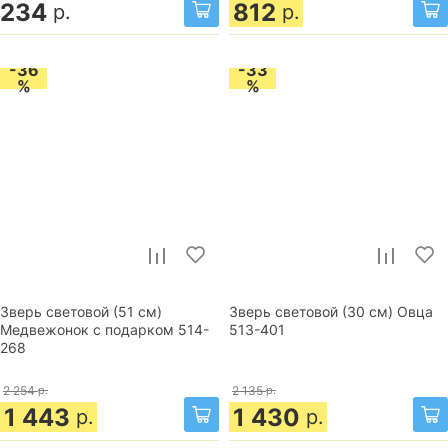
234
812
р.
р.
-36
-33
%
%
Зверь световой (51 см)
Зверь световой (30 см) Овца
Медвежонок с подарком 514-
513-401
268
2 254
р.
2 135
р.
1 443
1 430
р.
р.