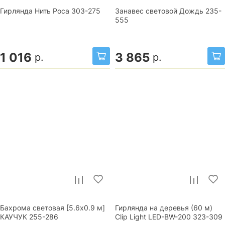
Гирлянда Нить Роса 303-275
Занавес световой Дождь 235-
555
1 016
3 865
р.
р.
Бахрома световая [5.6x0.9 м]
Гирлянда на деревья (60 м)
КАУЧУК 255-286
Clip Light LED-BW-200 323-309