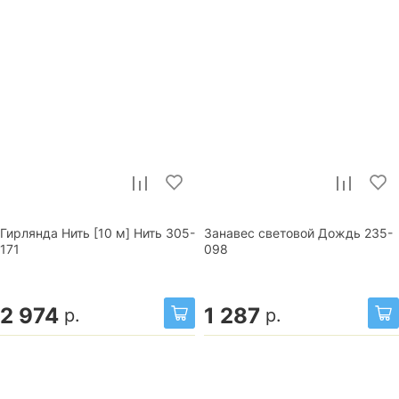
Гирлянда Нить [10 м] Нить 305-
Занавес световой Дождь 235-
171
098
2 974
1 287
р.
р.