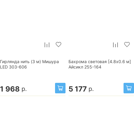
Гирлянда нить (3 м) Мишура
Бахрома световая [4.8х0.6 м]
LED 303-606
Айсикл 255-164
1 968
5 177
р.
р.