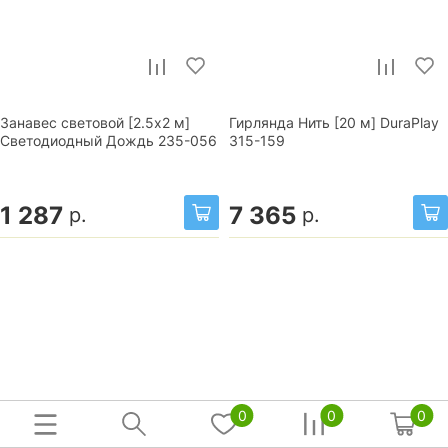
Занавес световой [2.5x2 м]
Гирлянда Нить [20 м] DuraPlay
Светодиодный Дождь 235-056
315-159
1 287
7 365
р.
р.
0
0
0