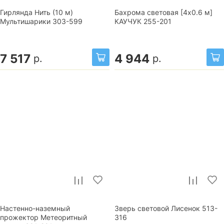
Гирлянда Нить (10 м)
Бахрома световая [4x0.6 м]
Мультишарики 303-599
КАУЧУК 255-201
7 517
4 944
р.
р.
Настенно-наземный
Зверь световой Лисенок 513-
прожектор Метеоритный
316