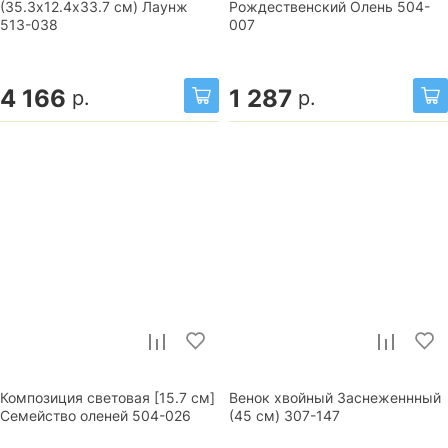
(35.3х12.4х33.7 см) Лаунж
Рождественский Олень 504-
513-038
007
4 166
1 287
р.
р.
Композиция световая [15.7 см]
Венок хвойный Заснеженнный
Семейство оленей 504-026
(45 см) 307-147