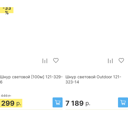
-33
%
Шнур световой [100м] 121-329-
Шнур световой Outdoor 121-
6
323-14
446
р.
299
7 189
р.
р.