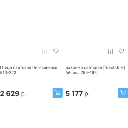
Птица световая Пингвиненок
Бахрома световая [4.8х0.6 м]
513-323
Айсикл 255-165
2 629
5 177
р.
р.