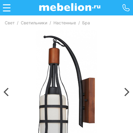
Свет
/
Светильники
/
Настенные
/
Бра