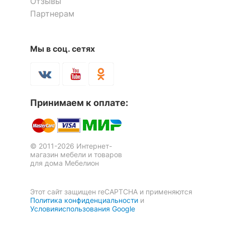
Цвет плафонов и
Отзывы
белый
подвесок
Партнерам
?
Цвет арматуры
дуб, черный
Мы в соц. сетях
?
Тип поверхности
матовый
плафонов и подвесок
Тип поверхности
матовый
арматуры
Принимаем к оплате:
Материал плафонов и
стекло
подвесок
© 2011-2026 Интернет-
Материал арматуры
дерево, металл
магазин мебели и товаров
для дома Мебелион
РАЗМЕРЫ
Этот сайт защищен reCAPTCHA и применяются
?
Ширина, мм
110
Политика конфиденциальности
и
Условияиспользования Google
?
Высота, мм
420