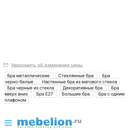
?
Возможность
можно, если
Никто ещё не оставил отзывов, станьте первым.
Можно вернуть, если
подключения
установить лампу
Никто ещё не оставил комментариев к
не понравится
диммера
накаливания
Скрыть
00000001953, станьте первым.
?
Степень
Узнать подробнее
20
пылевлагозащиты, IP
?
Диапазон рабочих
+1-[+35]
температур
Уведомить об изменении цены
ЭЛЕКТРИЧЕСКИЕ
ХАРАКТЕРИСТИКИ
Бра металлические
Стеклянные бра
Бра
черно-белые
Настенные бра из матового стекла
?
Класс
Бра черные из стекла
Декоративные бра
Бра
I
электробезопасности
вверх вниз
Бра Е27
Большие бра
Бра с одним
плафоном
ЛАМПЫ
?
Тип лампы
накаливания ИЛИ
светодиодная [LED]