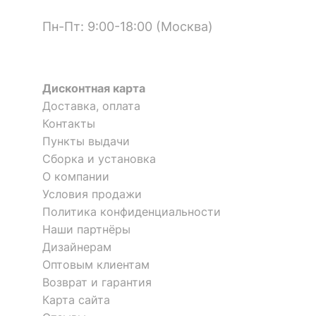
?
Тип цоколя лампы
E27
Пн-Пт: 9:00-18:00 (Москва)
Напряжение питания
220
лампы, В
Дисконтная карта
Максимальная
60
Доставка, оплата
мощность лампы, Вт
Контакты
Пункты выдачи
КОМПЛЕКТАЦИЯ
Сборка и установка
О компании
Лампы в комплекте
отсутствуют
Условия продажи
Политика конфиденциальности
Общее кол-во ламп
1
Наши партнёры
Количество плафонов
1
Дизайнерам
Оптовым клиентам
Возврат и гарантия
ЦВЕТ И МАТЕРИАЛ
Карта сайта
?