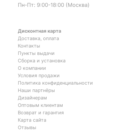
60
мощность лампы, Вт
Пн-Пт: 9:00-18:00 (Москва)
КОМПЛЕКТАЦИЯ
Дисконтная карта
Лампы в комплекте
отсутствуют
Доставка, оплата
Контакты
Общее кол-во ламп
1
Пункты выдачи
Количество
Сборка и установка
1
плафонов
О компании
Условия продажи
ЦВЕТ И МАТЕРИАЛ
Политика конфиденциальности
Наши партнёры
?
Цвет плафонов и
Дизайнерам
белый
подвесок
Оптовым клиентам
Возврат и гарантия
?
Цвет арматуры
хром
Карта сайта
?
Тип поверхности
Отзывы