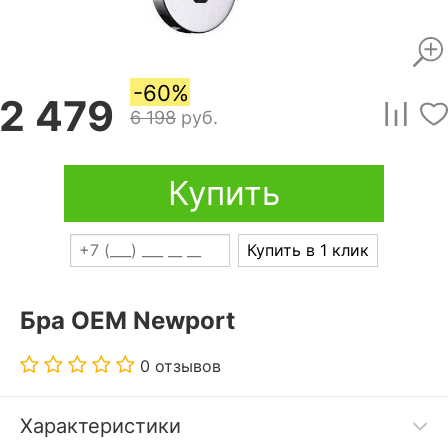
-60%
2 479
6 198
руб.
Купить
Купить в 1 клик
Бра OEM Newport
0 отзывов
Характеристики