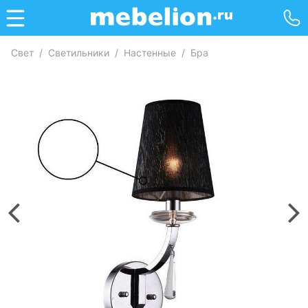
Свет
/
Светильники
/
Настенные
/
Бра