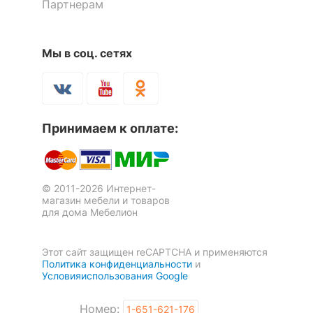
плафонов и
матовый
Партнерам
подвесок
Тип поверхности
глянцевый
Мы в соц. сетях
арматуры
Материал плафонов
текстиль
и подвесок
Принимаем к оплате:
Материал арматуры
металл
РАЗМЕРЫ
© 2011-2026 Интернет-
магазин мебели и товаров
?
Ширина, мм
170
для дома Мебелион
?
Высота, мм
400
Этот сайт защищен reCAPTCHA и применяются
?
Выступ, мм
200
Политика конфиденциальности
и
Условияиспользования Google
Скрыть
Номер:
1-651-621-176