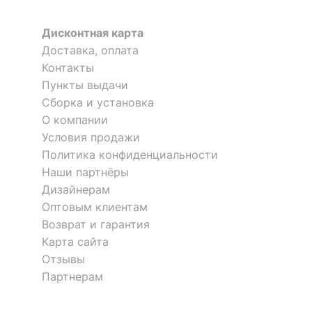
ЛАМПЫ
Дисконтная карта
?
Доставка, оплата
Тип лампы
накаливания
ИЛИ<br>светодиодная
Контакты
[LED]
Пункты выдачи
Сборка и установка
?
Тип цоколя лампы
E14
О компании
Условия продажи
Напряжение питания
220
лампы, В
Политика конфиденциальности
Наши партнёры
Максимальная
60
Дизайнерам
мощность лампы, Вт
Оптовым клиентам
Возврат и гарантия
КОМПЛЕКТАЦИЯ
Карта сайта
Отзывы
Лампы в комплекте
отсутствуют
Партнерам
Общее кол-во ламп
5