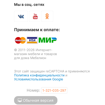
Мы в соц. сетях
Количество плафонов
5
ЦВЕТ И МАТЕРИАЛ
?
Цвет плафонов и
Принимаем к оплате:
кремовый
подвесок
?
Цвет арматуры
коричневый
© 2011-2026 Интернет-
?
Тип поверхности
магазин мебели и товаров
матовый
для дома Мебелион
плафонов и подвесок
Тип поверхности
матовый
Этот сайт защищен reCAPTCHA и применяются
арматуры
Политика конфиденциальности
и
Условияиспользования Google
Материал плафонов и
стекло
подвесок
Номер:
1-321-035-297
Материал арматуры
металл
Обычная версия