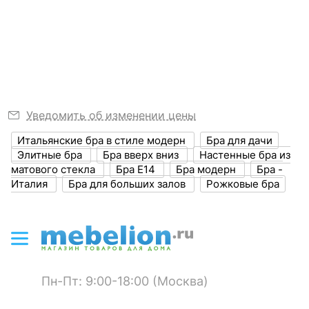
?
Возможность
можно, если
Скрыть
первым.
подключения
установить лампу
Узнать подробнее
диммера
накаливания
?
Степень
20
пылевлагозащиты, IP
?
Диапазон рабочих
+1-[+35]
Уведомить об изменении цены
температур
Итальянские бра в стиле модерн
Бра для дачи
Климатическое
УХЛ4
Элитные бра
Бра вверх вниз
Настенные бра из
исполнение
матового стекла
Бра E14
Бра модерн
Бра -
Италия
Бра для больших залов
Рожковые бра
ЭЛЕКТРИЧЕСКИЕ
ХАРАКТЕРИСТИКИ
?
Класс
I
электробезопасности
Пн-Пт: 9:00-18:00 (Москва)
Общая мощность, Вт
300