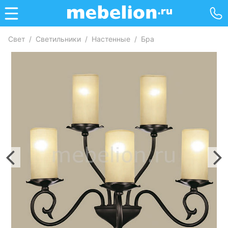
Свет
/
Светильники
/
Настенные
/
Бра