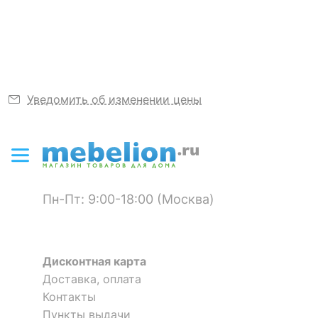
?
Степень
Узнать подробнее
20
пылевлагозащиты, IP
?
Диапазон рабочих
+1-[+35]
температур
Климатическое
Уведомить об изменении цены
УХЛ4
исполнение
СВЕТОВЫЕ ХАРАКТЕРИСТИКИ
?
Световой поток, лм
300
Пн-Пт: 9:00-18:00 (Москва)
Светоотдача, лм/Вт
111
Цвет лампы
белый теплый
Дисконтная карта
Цветовая
3000
Доставка, оплата
температура, K
Контакты
Пункты выдачи