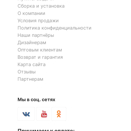
ЭЛЕКТРИЧЕСКИЕ
Сборка и установка
ХАРАКТЕРИСТИКИ
О компании
Условия продажи
?
Класс
II
Политика конфиденциальности
электробезопасности
Наши партнёры
Мощность,
Дизайнерам
приведенная к лампе
34
Оптовым клиентам
накаливания, Вт
Возврат и гарантия
Карта сайта
ЛАМПЫ
Отзывы
Партнерам
?
Тип лампы
светодиодная [LED]
Напряжение питания
220
Мы в соц. сетях
лампы, В
Максимальная
2.7
мощность лампы, Вт
Принимаем к оплате: