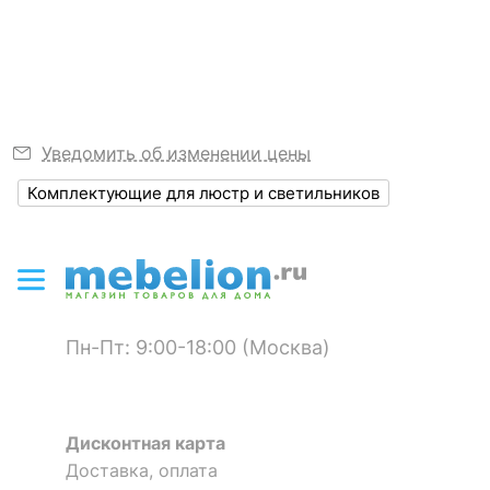
Узнать подробнее
ЭЛЕКТРИЧЕСКИЕ
ХАРАКТЕРИСТИКИ
Напряжение
230
питания лампы, В
Уведомить об изменении цены
Максимальная
1
мощность лампы, Вт
Комплектующие для люстр и светильников
Сопоставление с
на 78 % меньше
лампой накаливания
Мощность,
приведенная к
14
Пн-Пт: 9:00-18:00 (Москва)
лампе накаливания,
Вт
СВЕТОВЫЕ ХАРАКТЕРИСТИКИ
Дисконтная карта
Доставка, оплата
Цвет лампы
белый дневной