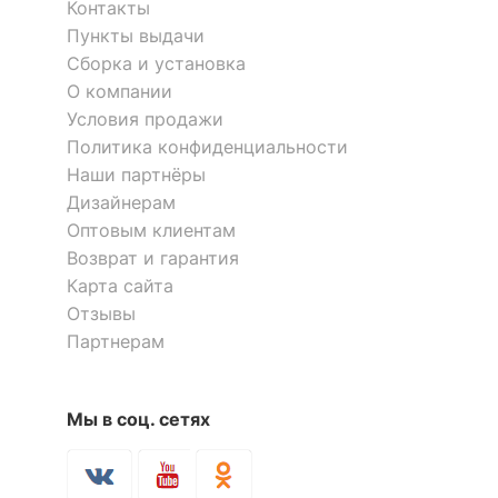
Контакты
Пункты выдачи
Цветовая
6400
температура, K
Сборка и установка
О компании
Индекс
Условия продажи
80
цветопередачи, %
Политика конфиденциальности
Наши партнёры
?
Световой поток, лм
64
Дизайнерам
Пульсации
Оптовым клиентам
светового потока, %
5
Возврат и гарантия
менее
Карта сайта
Отзывы
Светоотдача, лм/Вт
64
Партнерам
Угол падения света,
270
град
Мы в соц. сетях
РАЗМЕРЫ