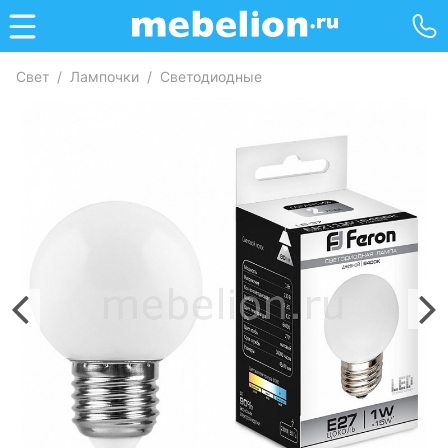
Свет
/
Лампочки
/
Светодиодные