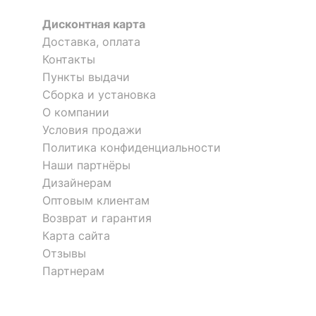
ЛАМПЫ
Дисконтная карта
?
Тип лампы
накаливания ИЛИ
Доставка, оплата
светодиодные [LED]
Контакты
Пункты выдачи
?
Тип цоколя лампы
E27
Сборка и установка
Напряжение питания
О компании
220
лампы, В
Условия продажи
Политика конфиденциальности
Максимальная
28
Наши партнёры
мощность лампы, Вт
Дизайнерам
Оптовым клиентам
КОМПЛЕКТАЦИЯ
Возврат и гарантия
Карта сайта
Лампы в комплекте
отсутствуют
Отзывы
Партнерам
Общее кол-во ламп
3
Количество плафонов
3