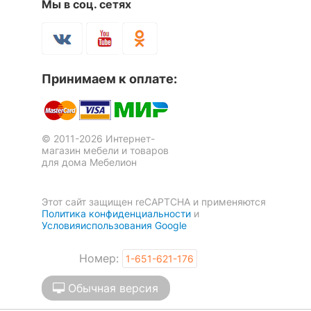
Мы в соц. сетях
ЦВЕТ И МАТЕРИАЛ
?
Цвет плафонов и
черный
подвесок
Принимаем к оплате:
?
Цвет арматуры
коричневый, черный
?
Тип поверхности
матовый
© 2011-2026 Интернет-
плафонов и подвесок
магазин мебели и товаров
для дома Мебелион
Тип поверхности
матовый
арматуры
Этот сайт защищен reCAPTCHA и применяются
Политика конфиденциальности
и
Материал плафонов и
Условияиспользования Google
сталь
подвесок
Номер:
1-651-621-176
Материал арматуры
дерево, сталь
Обычная версия
РАЗМЕРЫ