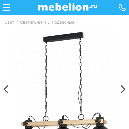
Свет
/
Светильники
/
Подвесные