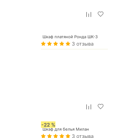
Шкаф платяной Ронда ШК-3
3 отзыва
13 033
р.
-22 %
Шкаф для белья Милан
3 отзыва
8 889
р.