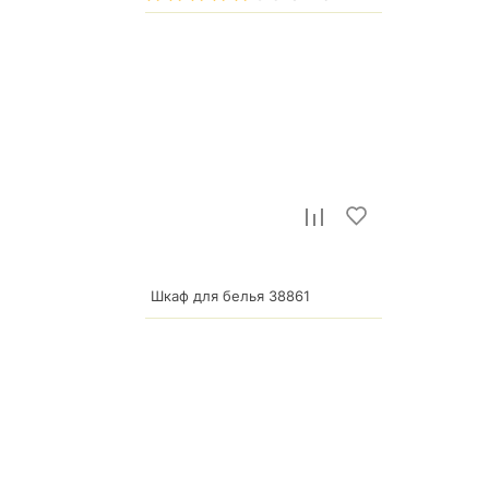
р.
21 796
Шкаф для белья 38861
17 001
р.