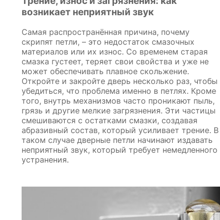
Трение, износ и загрязнения: как
5 отзывов
14 990
р.
возникает неприятный звук
Самая распространённая причина, почему
скрипят петли, – это недостаток смазочных
материалов или их износ. Со временем старая
смазка густеет, теряет свои свойства и уже не
может обеспечивать плавное скольжение.
Откройте и закройте дверь несколько раз, чтобы
убедиться, что проблема именно в петлях. Кроме
того, внутрь механизмов часто проникают пыль,
грязь и другие мелкие загрязнения. Эти частицы
смешиваются с остатками смазки, создавая
абразивный состав, который усиливает трение. В
таком случае дверные петли начинают издавать
неприятный звук, который требует немедленного
устранения.