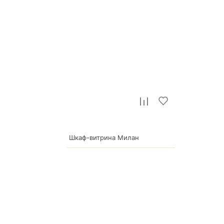
Шкаф-витрина Милан
8 157
р.