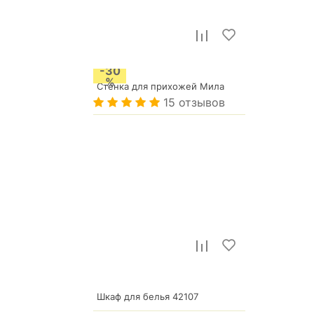
-30
%
Стенка для прихожей Мила
15 отзывов
10 890
р.
р.
22 877
Шкаф для белья 42107
16 014
р.