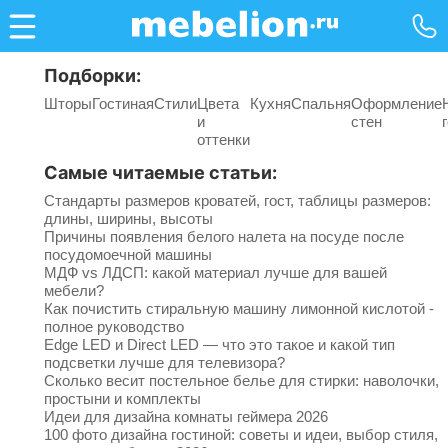
Подборки:
Шторы
Гостиная
Стили
Цвета
Кухня
Спальня
Оформление
и
стен
оттенки
Самые читаемые статьи:
Стандарты размеров кроватей, гост, таблицы размеров:
длины, ширины, высоты
Причины появления белого налета на посуде после
посудомоечной машины
МДФ vs ЛДСП: какой материал лучше для вашей
мебели?
Как почистить стиральную машину лимонной кислотой -
полное руководство
Edge LED и Direct LED — что это такое и какой тип
подсветки лучше для телевизора?
Сколько весит постельное белье для стирки: наволочки,
простыни и комплекты
Идеи для дизайна комнаты геймера 2026
100 фото дизайна гостиной: советы и идеи, выбор стиля,