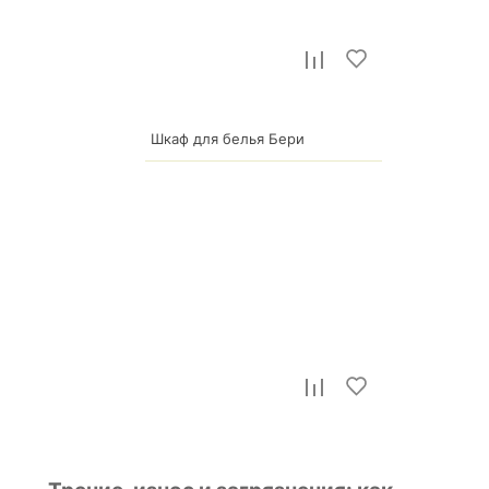
Шкаф для белья Бери
10 390
р.
Стеллаж для обуви Лофт