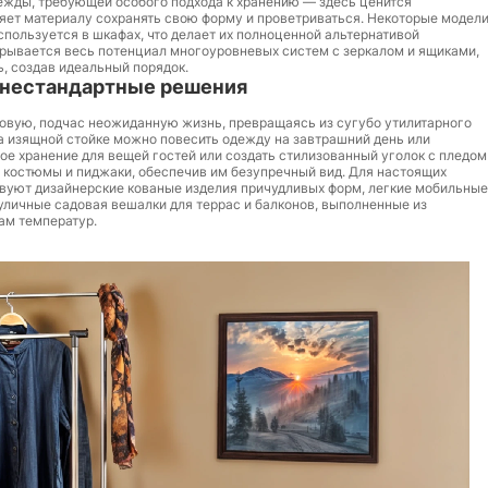
ежды, требующей особого подхода к хранению — здесь ценится
ляет материалу сохранять свою форму и проветриваться. Некоторые модел
спользуется в шкафах, что делает их полноценной альтернативой
рывается весь потенциал многоуровневых систем с зеркалом и ящиками,
ь, создав идеальный порядок.
 нестандартные решения
овую, подчас неожиданную жизнь, превращаясь из сугубо утилитарного
а изящной стойке можно повесить одежду на завтрашний день или
ое хранение для вещей гостей или создать стилизованный уголок с пледом
е костюмы и пиджаки, обеспечив им безупречный вид. Для настоящих
ствуют дизайнерские кованые изделия причудливых форм, легкие мобильные
 уличные садовая вешалки для террас и балконов, выполненные из
ам температур.