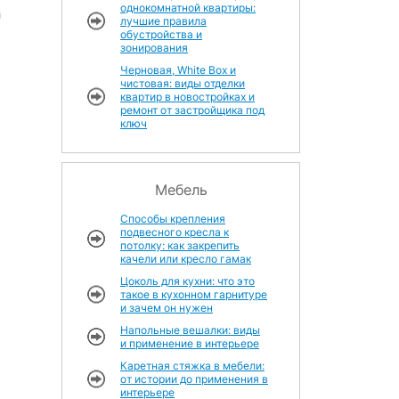
однокомнатной квартиры:
и
лучшие правила
обустройства и
зонирования
Черновая, White Box и
чистовая: виды отделки
квартир в новостройках и
ремонт от застройщика под
ключ
Мебель
Способы крепления
подвесного кресла к
потолку: как закрепить
качели или кресло гамак
Цоколь для кухни: что это
такое в кухонном гарнитуре
и зачем он нужен
Напольные вешалки: виды
и применение в интерьере
Каретная стяжка в мебели:
от истории до применения в
интерьере