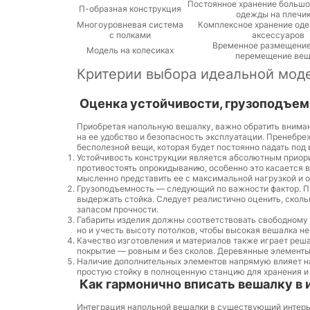
Постоянное хранение большо
П-образная конструкция
одежды на плечи
Многоуровневая система
Комплексное хранение оде
с полками
аксессуаров
Временное размещение
Модель на колесиках
перемещение ве
Критерии выбора идеальной мод
Оценка устойчивости, грузоподъем
Приобретая напольную вешалку, важно обратить вниман
на ее удобство и безопасность эксплуатации. Пренебре
бесполезной вещи, которая будет постоянно падать под
Устойчивость конструкции является абсолютным приор
противостоять опрокидыванию, особенно это касается в
мысленно представить ее с максимальной нагрузкой и оц
Грузоподъемность — следующий по важности фактор. П
выдержать стойка. Следует реалистично оценить, сколь
запасом прочности.
Габариты изделия должны соответствовать свободному 
но и учесть высоту потолков, чтобы высокая вешалка не
Качество изготовления и материалов также играет реш
покрытие — ровным и без сколов. Деревянные элементы
Наличие дополнительных элементов напрямую влияет на
простую стойку в полноценную станцию для хранения и
Как гармонично вписать вешалку в 
Интеграция напольной вешалки в существующий интерье