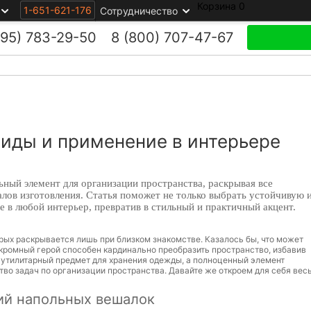
Корзина
0
1-651-621-176
Сотрудничество
495)
783-29-50
8 (800)
707-47-67
иды и применение в интерьере
ный элемент для организации пространства, раскрывая все
лов изготовления. Статья поможет не только выбрать устойчивую 
е в любой интерьер, превратив в стильный и практичный акцент.
рых раскрывается лишь при близком знакомстве. Казалось бы, что может
кромный герой способен кардинально преобразить пространство, избавив
то утилитарный предмет для хранения одежды, а полноценный элемент
во задач по организации пространства. Давайте же откроем для себя вес
ий напольных вешалок