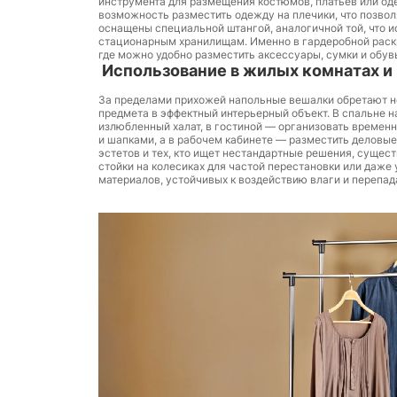
инструмента для размещения костюмов, платьев или од
возможность разместить одежду на плечики, что позво
оснащены специальной штангой, аналогичной той, что и
стационарным хранилищам. Именно в гардеробной раск
где можно удобно разместить аксессуары, сумки и обув
Использование в жилых комнатах и
За пределами прихожей напольные вешалки обретают н
предмета в эффектный интерьерный объект. В спальне н
излюбленный халат, в гостиной — организовать временн
и шапками, а в рабочем кабинете — разместить деловы
эстетов и тех, кто ищет нестандартные решения, суще
стойки на колесиках для частой перестановки или даже
материалов, устойчивых к воздействию влаги и перепад