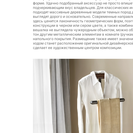
форме. Удачно подобранный аксессуар не просто впишет
подчеркивающим вкус владельцев. Для классических инт
подходят массивные деревянные модели темных пород 
выглядят дорого и основательно. Современные направле
здесь ценится лаконичность геометрических форм, поэ
конструкции в черном или сером цвете, а также комбин
вешалка не выглядела чужеродным объектом, можно обр
тон другим металлическим элементам в комнате (ручкам
напольного покрытия. Размещение также имеет значени
ходом станет расположение оригинальной дизайнерской 
сделает ее художественным центром композиции.