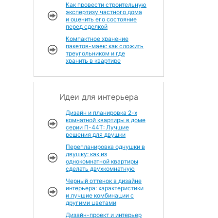
Как провести строительную
экспертизу частного дома
и оценить его состояние
перед сделкой
Компактное хранение
пакетов-маек: как сложить
треугольником и где
хранить в квартире
Идеи для интерьера
Дизайн и планировка 2-х
комнатной квартиры в доме
серии П-44Т: Лучшие
решения для двушки
Перепланировка однушки в
двушку: как из
однокомнатной квартиры
сделать двухкомнатную
Черный оттенок в дизайне
интерьера: характеристики
и лучшие комбинации с
другими цветами
Дизайн-проект и интерьер