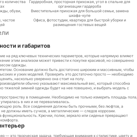
го количества
Гардеробная, просторная прихожая, угол в спальне для
ках
организации гардероба
жды, обуви,
Вместительная прихожая для большой семьи, замена
шкафа-купе
, частое
Офиса, фотостудии, квартира для быстрой уборки и
щей
размещения гостевых вещей
ели
ности и габаритов
ие на ряд ключевых технических параметров, которые напрямую влияют
жение этим анализом может привести к покупке красивой, но совершенно
 весом одежды.
итетом. Основание должно быть достаточно широким и массивным, чтобы
ысоких и узких моделей. Проверить это достаточно просто — необходимо
енить, насколько уверенно она стоит на полу.
роизводители обычно указывают максимальный вес, который способна
ко тяжелой зимней одежды будет на нее повешено, и выбрать модель с
пространству в помещении. Необходимо не только измерить площадь пола
 упиралась в них и не переваливалась.
ающую роль. Все соединения должны быть прочными, без люфтов, а
 не должны иметь сучков, а металлические — следов коррозии.
 функциональность. Крючки, полки, зеркало или сиденье превращают
 комфорта.
интерьер
р — это творческая задача, требующая внимания к стилистике, цвету и