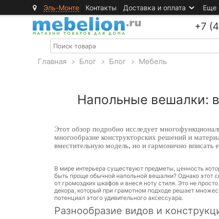
Эль-Монте
Контакты
Доставка и оплата
Еще
+7 (
Главная
>
Блог
>
Блог
>
Мебель
Напольные вешалки: в
Этот обзор подробно исследует многофункциональ
многообразие конструкторских решений и материа
вместительную модель, но и гармонично вписать е
В мире интерьера существуют предметы, ценность кото
быть проще обычной напольной вешалки? Однако этот с
от громоздких шкафов и внеся ноту стиля. Это не прос
декора, который при грамотном подходе решает множест
потенциал этого удивительного аксессуара.
Разнообразие видов и конструкц