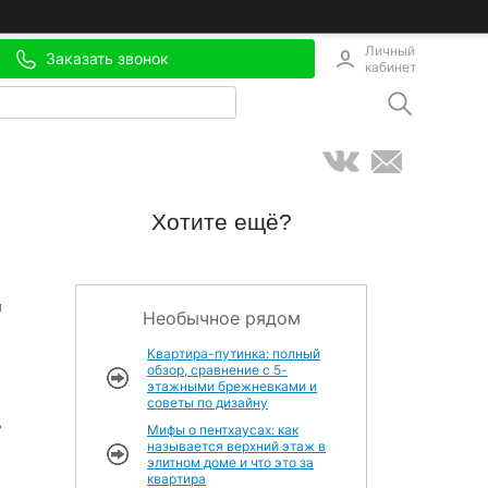
Личный
Заказать звонок
кабинет
Хотите ещё?
и
Необычное рядом
Квартира-путинка: полный
обзор, сравнение с 5-
этажными брежневками и
советы по дизайну
ь
Мифы о пентхаусах: как
называется верхний этаж в
элитном доме и что это за
квартира