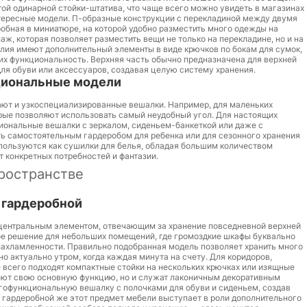
ой одинарной стойки-штатива, что чаще всего можно увидеть в магазинах
нтересные модели. П-образные конструкции с перекладиной между двумя
обная в миниатюре, на которой удобно разместить много одежды на
ж, которая позволяет разместить вещи не только на перекладине, но и на
елия имеют дополнительный элементы в виде крючков по бокам для сумок,
 их функциональность. Верхняя часть обычно предназначена для верхней
ля обуви или аксессуаров, создавая целую систему хранения.
циональные модели
ают и узкоспециализированные вешалки. Например, для маленьких
рые позволяют использовать самый неудобный угол. Для настоящих
иональные вешалки с зеркалом, сиденьем-банкеткой или даже с
ь самостоятельным гардеробом для ребенка или для сезонного хранения
пользуются как сушилки для белья, обладая большим количеством
т конкретных потребностей и фантазии.
ространстве
 гардеробной
 центральным элементом, отвечающим за хранение повседневной верхней
ное решение для небольших помещений, где громоздкие шкафы буквально
ахламленности. Правильно подобранная модель позволяет хранить много
но актуально утром, когда каждая минута на счету. Для коридоров,
всего подходят компактные стойки на нескольких крючках или изящные
яют свою основную функцию, но и служат лаконичным декоративным
гофункциональную вешалку с полочками для обуви и сиденьем, создав
 гардеробной же этот предмет мебели выступает в роли дополнительного