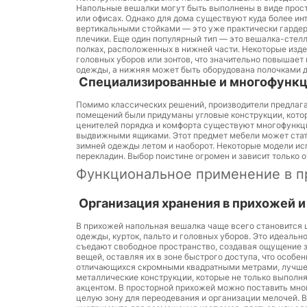
Напольные вешалки могут быть выполнены в виде прост
или офисах. Однако для дома существуют куда более и
вертикальными стойками — это уже практически гардер
плечики. Еще один популярный тип — это вешалка-стелла
полках, расположенных в нижней части. Некоторые изд
головных уборов или зонтов, что значительно повышает
одежды, а нижняя может быть оборудована полочками д
Специализированные и многофунк
Помимо классических решений, производители предлаг
помещений были придуманы угловые конструкции, кото
ценителей порядка и комфорта существуют многофункц
выдвижными ящиками. Этот предмет мебели может стат
зимней одежды летом и наоборот. Некоторые модели ис
перекладин. Выбор поистине огромен и зависит только о
Функциональное применение в п
Организация хранения в прихожей и
В прихожей напольная вешалка чаще всего становится
одежды, курток, пальто и головных уборов. Это идеаль
съедают свободное пространство, создавая ощущение з
вещей, оставляя их в зоне быстрого доступа, что особен
отличающихся скромными квадратными метрами, лучше 
металлические конструкции, которые не только выполн
акцентом. В просторной прихожей можно поставить мно
целую зону для переодевания и организации мелочей. В