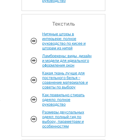
руководство
Текстиль
Нитяные шторы в
интерьере: полное
руководство по кисее и
шторам из нитей
Ламбрекены: виды, дизайн
и модели для идеального
оформления окон
Какая ткань лучше для
постельного белья –
сравнение материалов и
советы по выбору
Как правильно стирать
,
одеяло: полное
руководство
Размеры двуспальных
одеял: полный гид по
выбору, параметрам и
особенностям