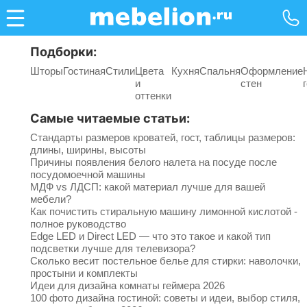
Подборки:
Шторы
Гостиная
Стили
Цвета
Кухня
Спальня
Оформление
и
стен
оттенки
Самые читаемые статьи:
Стандарты размеров кроватей, гост, таблицы размеров:
длины, ширины, высоты
Причины появления белого налета на посуде после
посудомоечной машины
МДФ vs ЛДСП: какой материал лучше для вашей
мебели?
Как почистить стиральную машину лимонной кислотой -
полное руководство
Edge LED и Direct LED — что это такое и какой тип
подсветки лучше для телевизора?
Сколько весит постельное белье для стирки: наволочки,
простыни и комплекты
Идеи для дизайна комнаты геймера 2026
100 фото дизайна гостиной: советы и идеи, выбор стиля,