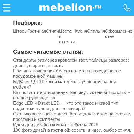
Подборки:
Шторы
Гостиная
Стили
Цвета
Кухня
Спальня
Оформление
и
стен
оттенки
Самые читаемые статьи:
Стандарты размеров кроватей, гост, таблицы размеров:
длины, ширины, высоты
Причины появления белого налета на посуде после
посудомоечной машины
МДФ vs ЛДСП: какой материал лучше для вашей
мебели?
Как почистить стиральную машину лимонной кислотой -
полное руководство
Edge LED и Direct LED — что это такое и какой тип
подсветки лучше для телевизора?
Сколько весит постельное белье для стирки: наволочки,
простыни и комплекты
Идеи для дизайна комнаты геймера 2026
100 фото дизайна гостиной: советы и идеи, выбор стиля,