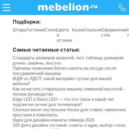
Подборки:
Шторы
Гостиная
Стили
Цвета
Кухня
Спальня
Оформление
и
стен
оттенки
Самые читаемые статьи:
Стандарты размеров кроватей, гост, таблицы размеров:
длины, ширины, высоты
Причины появления белого налета на посуде после
посудомоечной машины
МДФ vs ЛДСП: какой материал лучше для вашей
мебели?
Как почистить стиральную машину лимонной кислотой -
полное руководство
Edge LED и Direct LED — что это такое и какой тип
подсветки лучше для телевизора?
Сколько весит постельное белье для стирки: наволочки,
простыни и комплекты
Идеи для дизайна комнаты геймера 2026
100 фото дизайна гостиной: советы и идеи, выбор стиля,